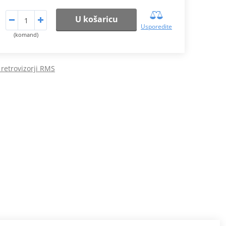
U košaricu
Usporedite
(komand)
 retrovizorji RMS