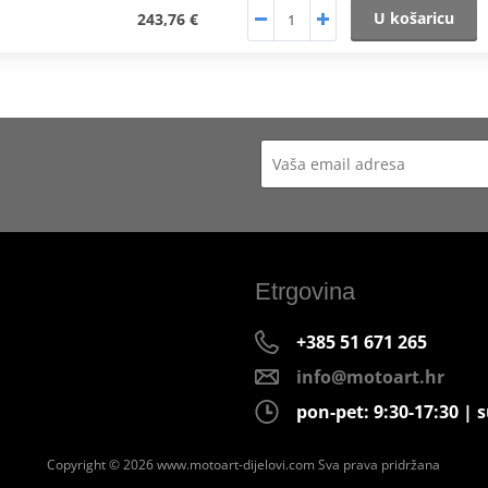
U košaricu
243,76 €
Etrgovina
+385 51 671 265
info@motoart.hr
pon-pet: 9:30-17:30 | s
Copyright © 2026 www.motoart-dijelovi.com
Sva prava pridržana