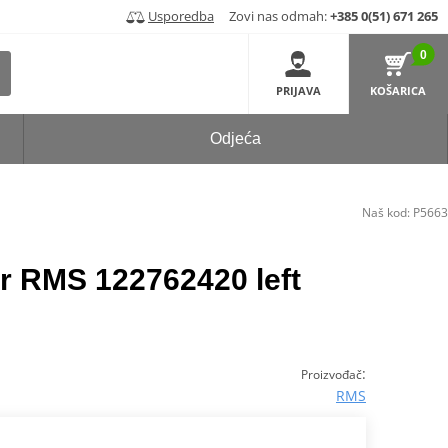
Usporedba
Zovi nas odmah:
+385 0(51) 671 265
0
PRIJAVA
KOŠARICA
Odjeća
Naš kod:
P5663
or RMS 122762420 left
:
Proizvođač
RMS