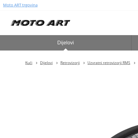
Moto ART trgovina
Dijelovi
Kući
Dijelovi
Retrovizorji
Uzvratni retrovizorji RMS