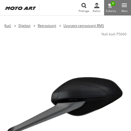
0
Pretraga
Račun
Košarica
Meni
Pretraga
Kući
Dijelovi
Retrovizorji
Uzvratni retrovizorji RMS
Naš kod:
P5660