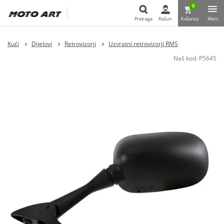
0
Pretraga
Račun
Košarica
Meni
Pretraga
Kući
Dijelovi
Retrovizorji
Uzvratni retrovizorji RMS
Naš kod:
P5645