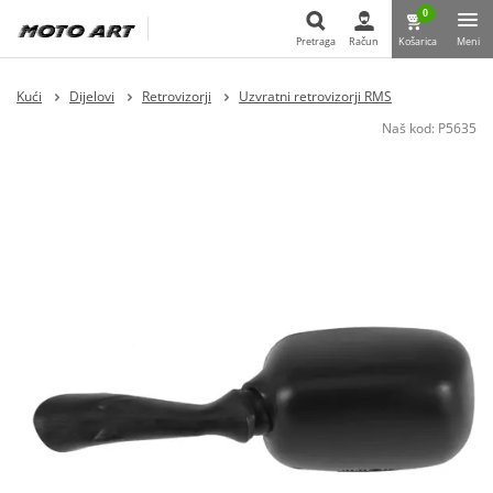
0
Pretraga
Račun
Košarica
Meni
Pretraga
Kući
Dijelovi
Retrovizorji
Uzvratni retrovizorji RMS
Naš kod:
P5635