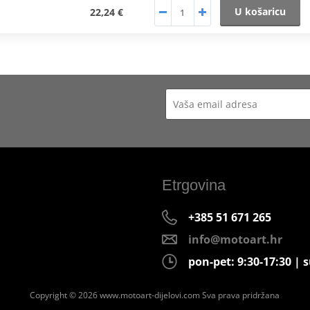
U košaricu
22,24 €
Etrgovina
+385 51 671 265
info@motoart.hr
pon-pet: 9:30-17:30 | s
Copyright © 2026 www.motoart-dijelovi.com
Sva prava pridržana