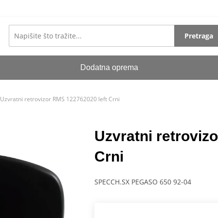
Pretraga
Dodatna oprema
Uzvratni retrovizor RMS 122762020 left Crni
Uzvratni retroviz
Crni
SPECCH.SX PEGASO 650 92-04