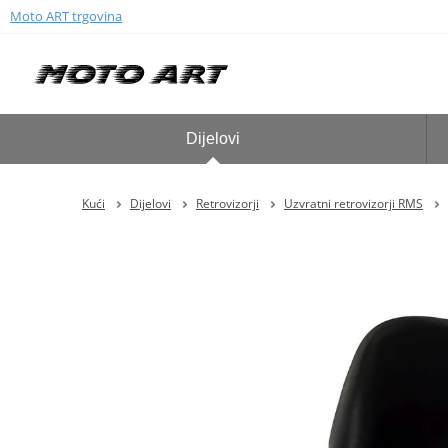
Moto ART trgovina
Dijelovi
Kući
Dijelovi
Retrovizorji
Uzvratni retrovizorji RMS