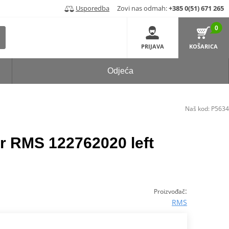
Usporedba
Zovi nas odmah:
+385 0(51) 671 265
0
PRIJAVA
KOŠARICA
Odjeća
Naš kod:
P5634
or RMS 122762020 left
:
Proizvođač
RMS