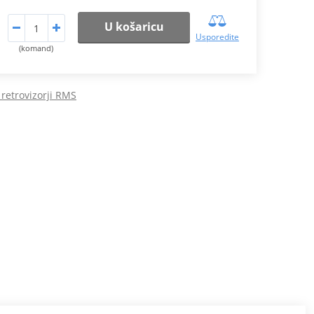
U košaricu
Usporedite
(komand)
 retrovizorji RMS