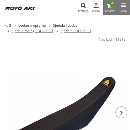
0
Pretraga
Račun
Košarica
Meni
Pretraga
Kući
Dodatna oprema
Sjedala i dodaci
Sjedala racing POLISPORT
Sjedala POLISPORT
Naš kod:
P11919