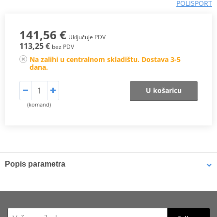
POLISPORT
141,56 €
Uključuje PDV
113,25 €
bez PDV
Na zalihi u centralnom skladištu. Dostava 3-5
dana.
U košaricu
(komand)
Popis parametra
DESCRIPTION
Polisport releases a full line of complete seats that will be the
perfect aftermarket option to replace your OEM seat. The seat