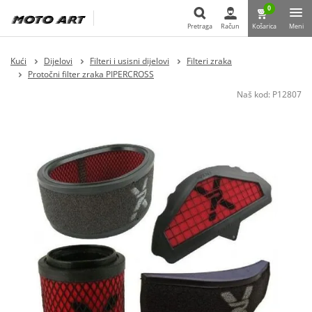
0
Pretraga
Račun
Košarica
Meni
Pretraga
Kući
Dijelovi
Filteri i usisni dijelovi
Filteri zraka
Protočni filter zraka PIPERCROSS
Naš kod:
P12807