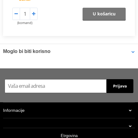
U košaricu
(komand)
Moglo bi biti korisno
Ulje za filter Bel-Ray FOAM FILTER OIL (1l bottle)
Prijava
Informacije
Etrgovina