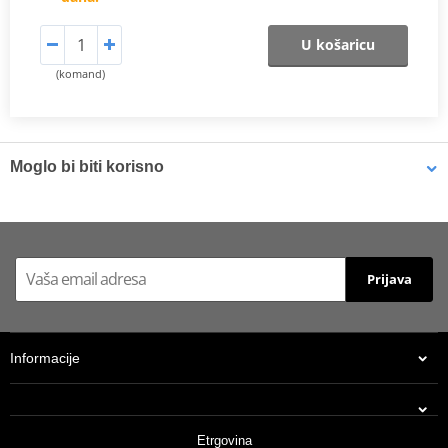
U košaricu
(komand)
Moglo bi biti korisno
Ulje za filter Bel-Ray FOAM FILTER OIL (1l bottle)
Prijava
Informacije
Etrgovina