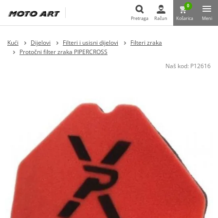
0
Pretraga
Račun
Košarica
Meni
Pretraga
Kući
Dijelovi
Filteri i usisni dijelovi
Filteri zraka
Protočni filter zraka PIPERCROSS
Naš kod:
P12616