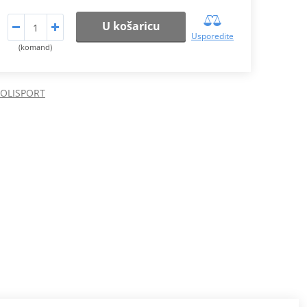
U košaricu
Usporedite
(komand)
POLISPORT