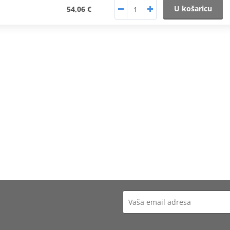
U košaricu
54,06 €