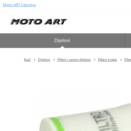
Moto ART trgovina
Dijelovi
Kući
Dijelovi
Filteri i usisni dijelovi
Filteri zraka
Filt