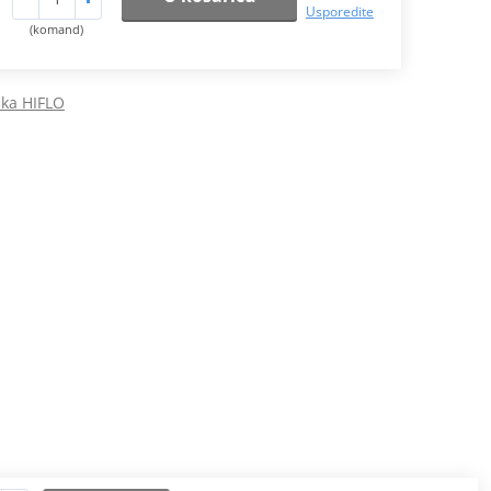
Usporedite
(komand)
raka HIFLO