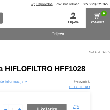
Usporedba
Zovi nas odmah:
+385 0(51) 671 265
0
PRIJAVA
KOŠARICA
Odjeća
Naš kod:
P6865
raka HIFLOFILTRO HFF1028
iše informacija
:
Proizvođač
HIFLOFILTRO
U košaricu