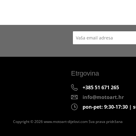
Etrgovina
+385 51 671 265
info@motoart.hr
pon-pet: 9:30-17:30 | s
Copyright © 2026 www.motoart-dijelovi.com
Sva prava pridržana