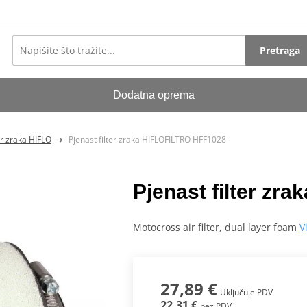
Pretraga
Dodatna oprema
er zraka HIFLO
Pjenast filter zraka HIFLOFILTRO HFF1028
Pjenast filter z
Motocross air filter, dual layer foam
V
27,89 €
Uključuje PDV
22,31 €
bez PDV