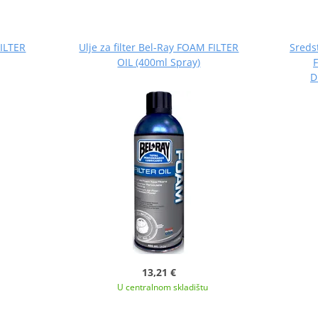
FILTER
Ulje za filter Bel-Ray FOAM FILTER
Sredst
OIL (400ml Spray)
D
13,21 €
U centralnom skladištu