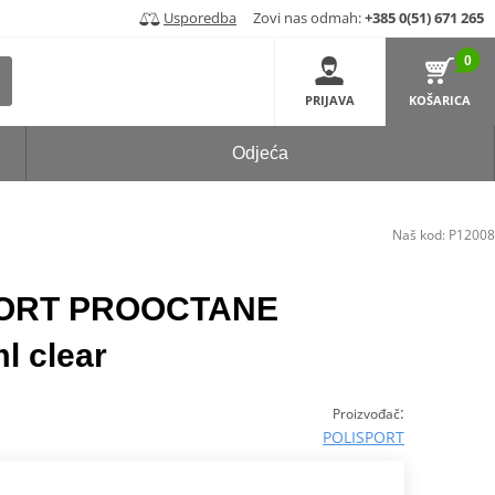
Usporedba
Zovi nas odmah:
+385 0(51) 671 265
0
PRIJAVA
KOŠARICA
Odjeća
Naš kod:
P12008
SPORT PROOCTANE
l clear
:
Proizvođač
POLISPORT