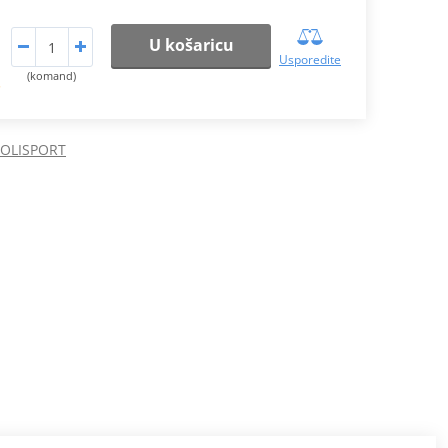
U košaricu
Usporedite
(komand)
.
POLISPORT