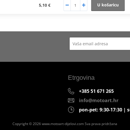
U košaricu
5,10 €
Etrgovina
+385 51 671 265
info@motoart.hr
pon-pet: 9:30-17:30 | s
Copyright © 2026 www.motoart-dijelovi.com
Sva prava pridržana