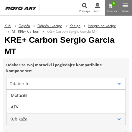
0
Pretraga
Račun
Košarica
Meni
Pretraga
Kući
Odjeća
Odjeća i kacige
Kacige
Integralne kacige
MT KRE+ Carbon
KRE+ Carbon Sergio Garcia MT
KRE+ Carbon Sergio Garcia
MT
Odaberite svoj motocikl i pogledajte kompatibilne
komponente:
Odaberite
Motocikli
Marka
ATV
Kubikaža