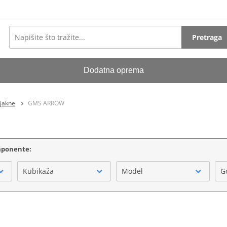
Pretraga
Dodatna oprema
 jakne
GMS ARROW
omponente:
Kubikaža
Model
G