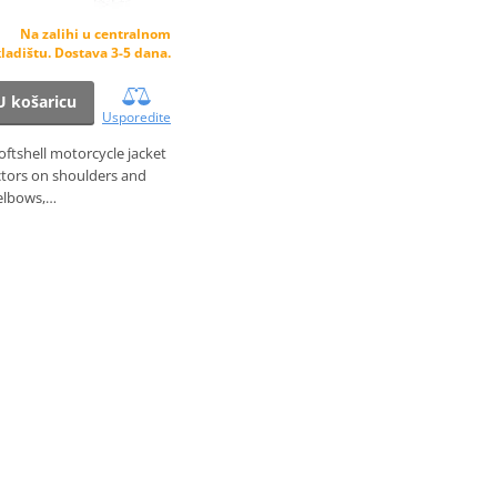
Na zalihi u centralnom
ladištu. Dostava 3-5 dana.
U košaricu
Usporedite
ftshell motorcycle jacket
ctors on shoulders and
elbows,…