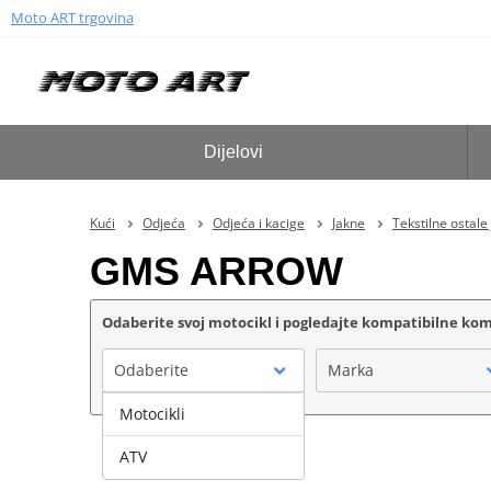
Moto ART trgovina
Dijelovi
Kući
Odjeća
Odjeća i kacige
Jakne
Tekstilne ostale
GMS ARROW
Odaberite svoj motocikl i pogledajte kompatibilne k
Odaberite
Marka
Motocikli
ATV