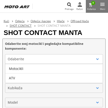
0
Pretraga
Račun
Košarica
Meni
Pretraga
Kući
Odjeća
Odjeća i kacige
Hlače
Offroad hlače
SHOT CONTACT
SHOT CONTACT MANTA
SHOT CONTACT MANTA
Odaberite svoj motocikl i pogledajte kompatibilne
komponente:
Odaberite
Motocikli
Marka
ATV
Kubikaža
Model