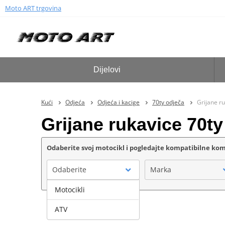
Moto ART trgovina
Dijelovi
Kući
Odjeća
Odjeća i kacige
70ty odječa
Grijane r
Grijane rukavice 70ty
Odaberite svoj motocikl i pogledajte kompatibilne k
Odaberite
Marka
Motocikli
ATV