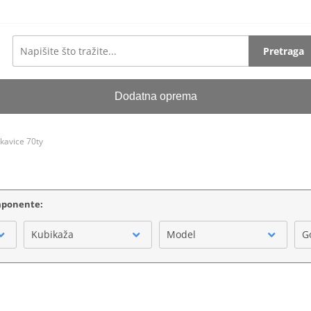
Pretraga
Dodatna oprema
ukavice 70ty
omponente:
Kubikaža
Model
G