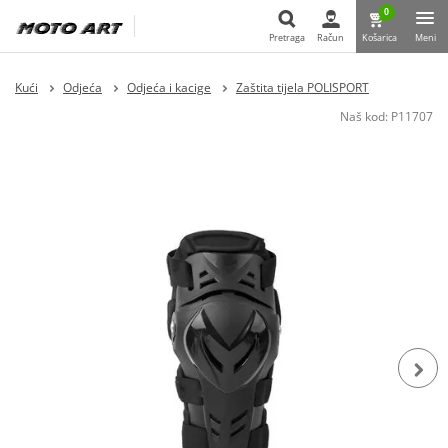
0
Pretraga
Račun
Košarica
Meni
Pretraga
Kući
Odjeća
Odjeća i kacige
Zaštita tijela POLISPORT
Naš kod:
P11707