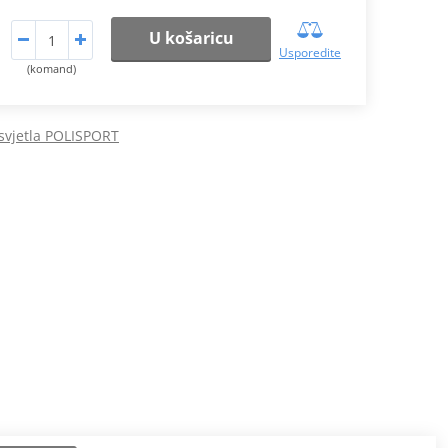
U košaricu
Usporedite
(komand)
svjetla POLISPORT