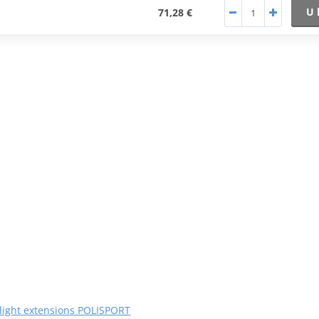
U 
71,28 €
light extensions POLISPORT