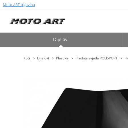
Moto ART trgovina
Dijelovi
Kući
Dijelovi
Plastika
Prednja svjetla POLISPORT
H