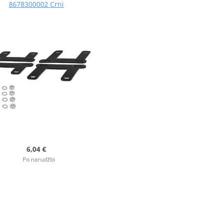
8678300002 Crni
6,04 €
Po narudžbi