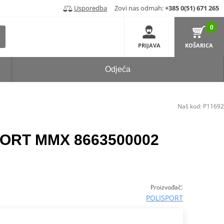
Usporedba
Zovi nas odmah:
+385 0(51) 671 265
0
PRIJAVA
KOŠARICA
Odjeća
Naš kod:
P11692
PORT MMX 8663500002
:
Proizvođač
POLISPORT