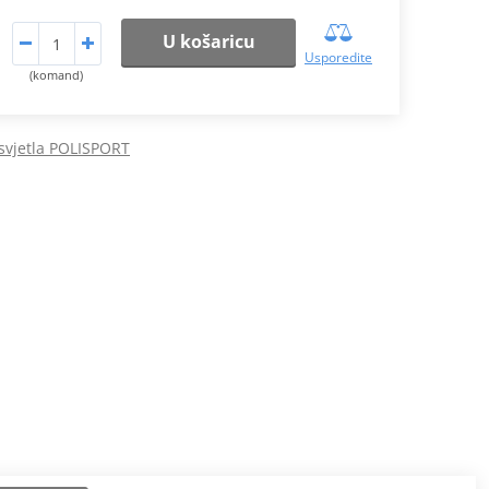
U košaricu
Usporedite
(komand)
svjetla POLISPORT