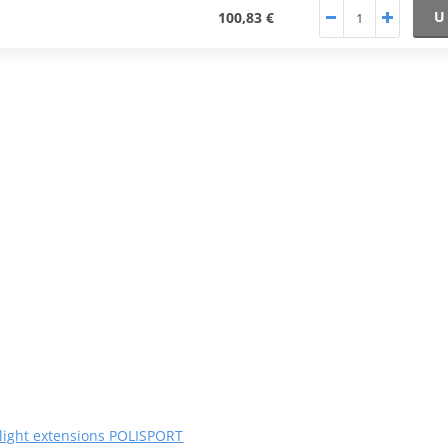
U
100,83 €
light extensions POLISPORT