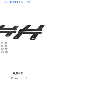
8678300002 Crni
6,04 €
Po narudžbi