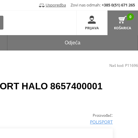
Usporedba
Zovi nas odmah:
+385 0(51) 671 265
0
PRIJAVA
KOŠARICA
Odjeća
Naš kod:
P11696
PORT HALO 8657400001
:
Proizvođač
POLISPORT