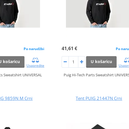
41,61 €
Po narudžbi
Po naru
U košaricu
U košaricu
Usporedite
Uspor
rts Sweatshirt UNIVERSAL
Puig Hi-Tech Parts Sweatshirt UNIVER
UIG 9859N M Crni
Tent PUIG 21447N Crni