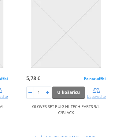
5,78 €
džbi
Po narudžbi
U košaricu
edite
Usporedite
/M
GLOVES SET PUIG HI-TECH PARTS 9/L
C/BLACK