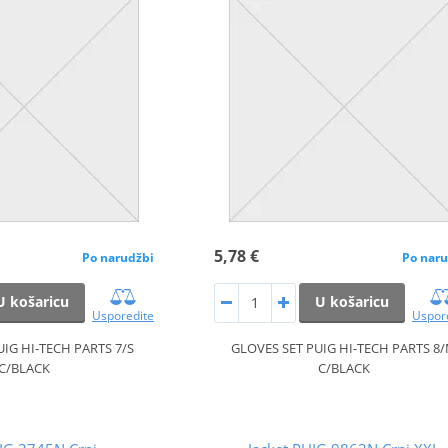
5,78 €
Po narudžbi
Po naru
U košaricu
U košaricu
Usporedite
Uspor
UIG HI-TECH PARTS 7/S
GLOVES SET PUIG HI-TECH PARTS 8
C/BLACK
C/BLACK