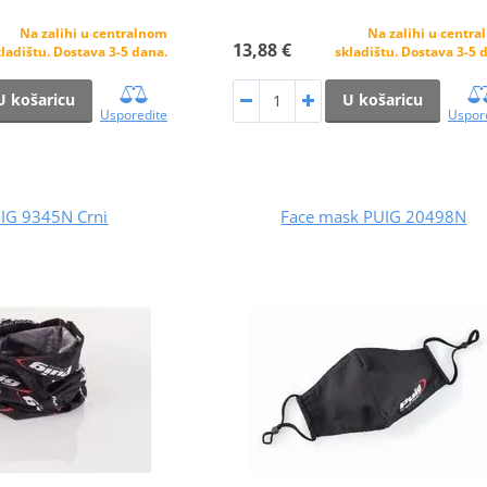
Na zalihi u centralnom
Na zalihi u centr
13,88 €
ladištu. Dostava 3-5 dana.
skladištu. Dostava 3-5 
U košaricu
U košaricu
Usporedite
Uspor
UIG 9345N Crni
Face mask PUIG 20498N