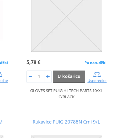
5,78 €
džbi
Po narudžbi
U košaricu
edite
Usporedite
GLOVES SET PUIG HI-TECH PARTS 10/XL
C/BLACK
/M
Rukavice PUIG 20788N Crni 9/L