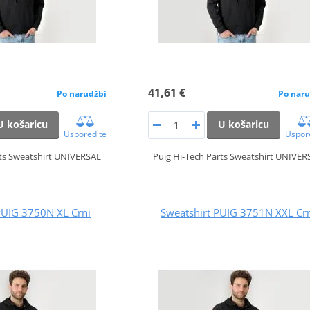
41,61 €
Po narudžbi
Po naru
U košaricu
U košaricu
Usporedite
Uspor
rts Sweatshirt UNIVERSAL
Puig Hi-Tech Parts Sweatshirt UNIVER
PUIG 3750N XL Crni
Sweatshirt PUIG 3751N XXL Cr