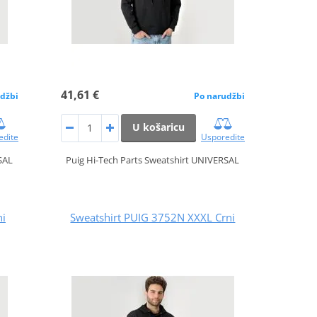
41,61 €
džbi
Po narudžbi
U košaricu
edite
Usporedite
SAL
Puig Hi-Tech Parts Sweatshirt UNIVERSAL
ni
Sweatshirt PUIG 3752N XXXL Crni