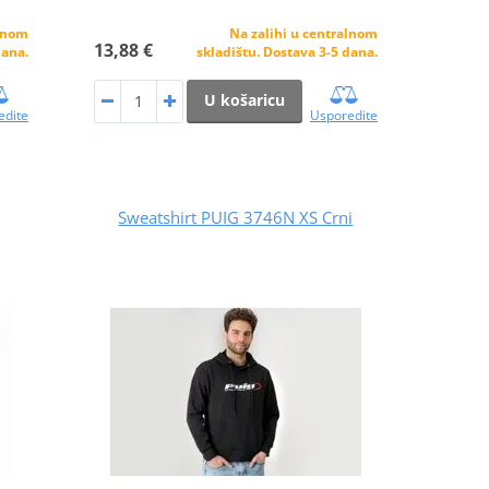
alnom
Na zalihi u centralnom
13,88 €
dana.
skladištu. Dostava 3-5 dana.
U košaricu
edite
Usporedite
Sweatshirt PUIG 3746N XS Crni