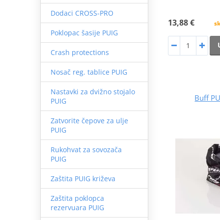
Dodaci CROSS-PRO
13,88 €
sk
Poklopac šasije PUIG
Crash protections
Nosač reg. tablice PUIG
Nastavki za dvižno stojalo
Buff P
PUIG
Zatvorite čepove za ulje
PUIG
Rukohvat za sovozača
PUIG
Zaštita PUIG križeva
Zaštita poklopca
rezervuara PUIG