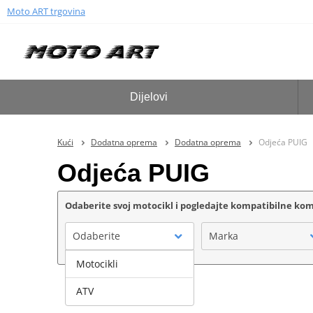
Moto ART trgovina
Dijelovi
Kući
Dodatna oprema
Dodatna oprema
Odjeća PUIG
Odjeća PUIG
Odaberite svoj motocikl i pogledajte kompatibilne k
Odaberite
Marka
Motocikli
ATV