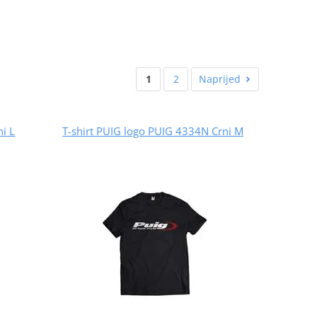
1
2
Naprijed
i L
T-shirt PUIG logo PUIG 4334N Crni M