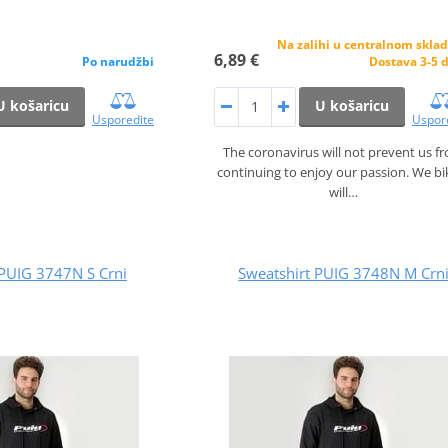
Na zalihi u centralnom sklad
6,89 €
Po narudžbi
Dostava 3-5 
U košaricu
U košaricu
Usporedite
Uspor
The coronavirus will not prevent us f
continuing to enjoy our passion. We bi
will…
 PUIG 3747N S Crni
Sweatshirt PUIG 3748N M Crn