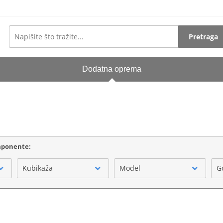
Pretraga
Dodatna oprema
omponente:
Kubikaža
Model
G