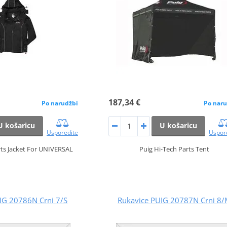
187,34 €
Po narudžbi
Po naru
U košaricu
U košaricu
Usporedite
Uspor
rts Jacket For UNIVERSAL
Puig Hi-Tech Parts Tent
IG 20786N Crni 7/S
Rukavice PUIG 20787N Crni 8