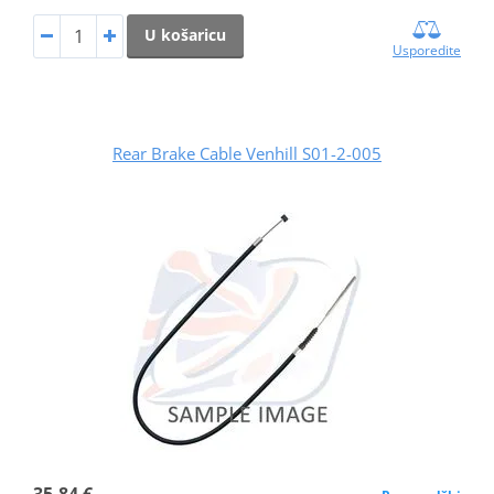
U košaricu
Usporedite
Rear Brake Cable Venhill S01-2-005
35,84 €