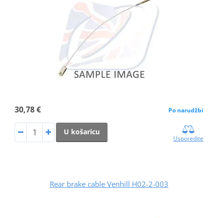
30,78 €
Po narudžbi
U košaricu
Usporedite
Rear brake cable Venhill H02-2-003