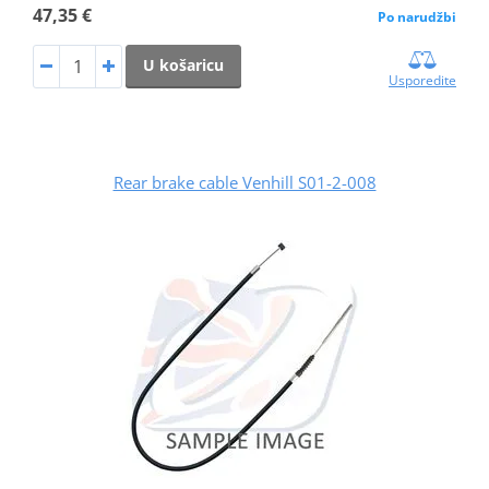
47,35 €
Po narudžbi
U košaricu
Usporedite
Rear brake cable Venhill S01-2-008