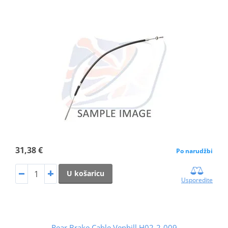
31,38 €
Po narudžbi
U košaricu
Usporedite
Rear Brake Cable Venhill H02-2-009