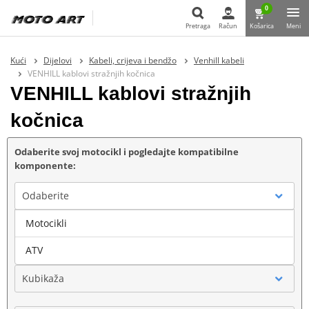
0
Pretraga
Račun
Košarica
Meni
Pretraga
Kući
Dijelovi
Kabeli, crijeva i bendžo
Venhill kabeli
VENHILL kablovi stražnjih kočnica
VENHILL kablovi stražnjih
kočnica
Odaberite svoj motocikl i pogledajte kompatibilne
komponente:
Odaberite
Motocikli
Marka
ATV
Kubikaža