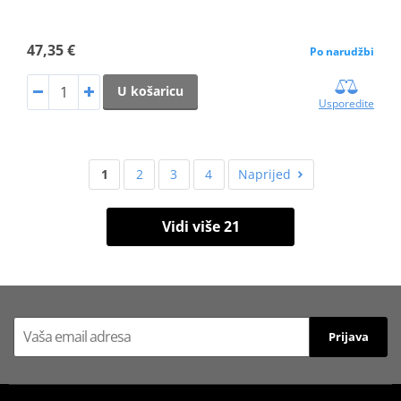
47,35 €
Po narudžbi
U košaricu
Usporedite
1
2
3
4
Naprijed
Vidi više 21
Prijava