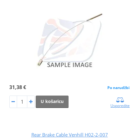
31,38 €
Po narudžbi
U košaricu
Usporedite
Rear Brake Cable Venhill H02-2-007