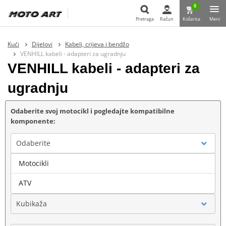
0
Pretraga
Račun
Košarica
Meni
Pretraga
Kući
Dijelovi
Kabeli, crijeva i bendžo
VENHILL kabeli - adapteri za ugradnju
VENHILL kabeli - adapteri za
ugradnju
Odaberite svoj motocikl i pogledajte kompatibilne
komponente:
Odaberite
Motocikli
Marka
ATV
Kubikaža