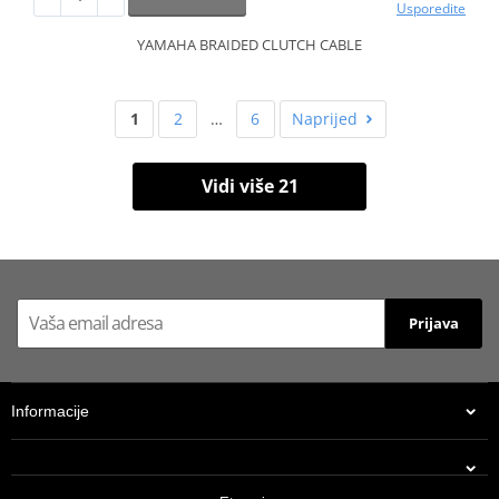
Usporedite
YAMAHA BRAIDED CLUTCH CABLE
1
2
…
6
Naprijed
Vidi više 21
Prijava
Informacije