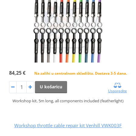
84,25 €
Na zalihi u centralnom skladištu. Dostava 3-5 dana.
U košaricu
Usporedite
Workshop kit, 5m long, all components included (featherlight)
Workshop throttle cable repair kit Venhill VWK003F