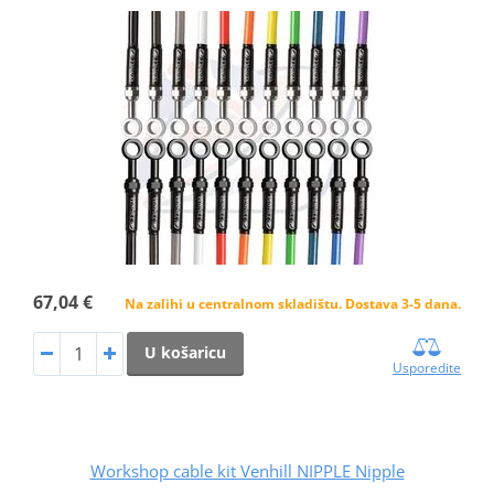
67,04 €
Na zalihi u centralnom skladištu. Dostava 3-5 dana.
U košaricu
Usporedite
Workshop cable kit Venhill NIPPLE Nipple