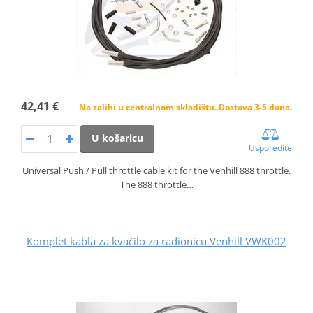
42,41 €
Na zalihi u centralnom skladištu. Dostava 3-5 dana.
U košaricu
Usporedite
Universal Push / Pull throttle cable kit for the Venhill 888 throttle.
The 888 throttle…
Komplet kabla za kvačilo za radionicu Venhill VWK002