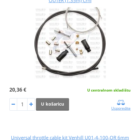
OUTER (1.35m) Crni
20,36 €
U centralnom skladištu
U košaricu
Usporedite
Universal throttle cable kit Venhill U01-4-100-OR 6mm