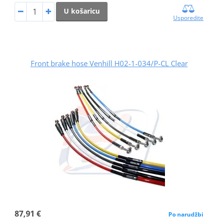
U košaricu
Usporedite
Front brake hose Venhill H02-1-034/P-CL Clear
87,91 €
Po narudžbi