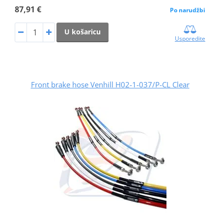
87,91 €
Po narudžbi
U košaricu
Usporedite
Front brake hose Venhill H02-1-037/P-CL Clear