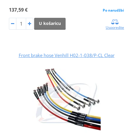
137,59 €
Po narudžbi
U košaricu
Usporedite
Front brake hose Venhill H02-1-038/P-CL Clear