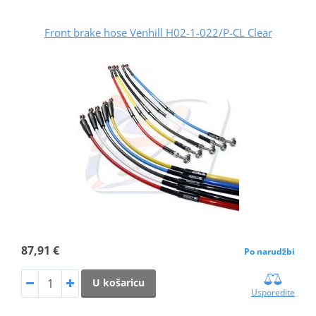
Front brake hose Venhill H02-1-022/P-CL Clear
87,91 €
Po narudžbi
U košaricu
Usporedite