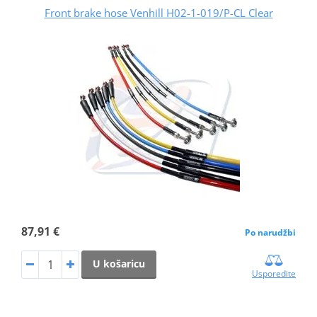
Front brake hose Venhill H02-1-019/P-CL Clear
87,91 €
Po narudžbi
U košaricu
Usporedite