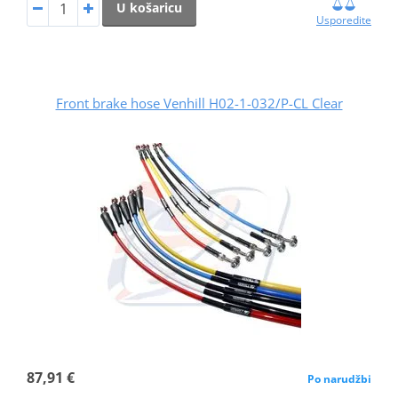
U košaricu
Usporedite
Front brake hose Venhill H02-1-032/P-CL Clear
87,91 €
Po narudžbi