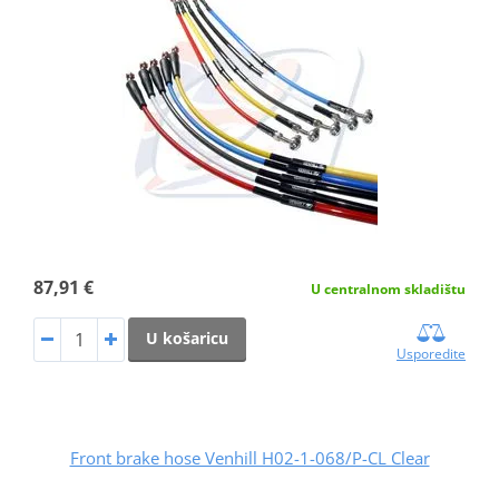
87,91 €
U centralnom skladištu
U košaricu
Usporedite
Front brake hose Venhill H02-1-068/P-CL Clear