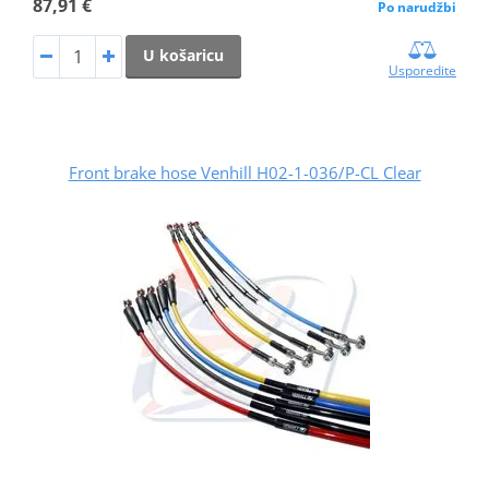
87,91 €
Po narudžbi
U košaricu
Usporedite
Front brake hose Venhill H02-1-036/P-CL Clear