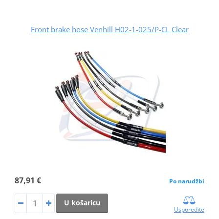
Front brake hose Venhill H02-1-025/P-CL Clear
87,91 €
Po narudžbi
U košaricu
Usporedite