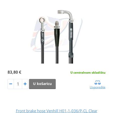
83,80 €
U centralnom skladištu
U košaricu
Usporedite
Front brake hose Venhill H01-1-036/P-CL Clear