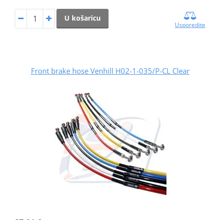
U košaricu
Usporedite
Front brake hose Venhill H02-1-035/P-CL Clear