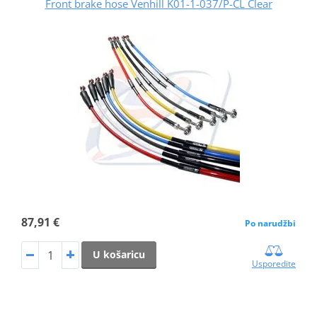
Front brake hose Venhill K01-1-037/P-CL Clear
87,91 €
Po narudžbi
U košaricu
Usporedite