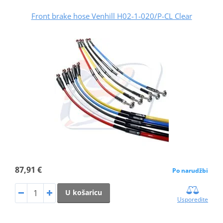
Front brake hose Venhill H02-1-020/P-CL Clear
87,91 €
Po narudžbi
U košaricu
Usporedite