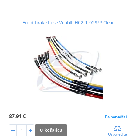
Front brake hose Venhill H02-1-029/P Clear
87,91 €
Po narudžbi
U košaricu
Usporedite