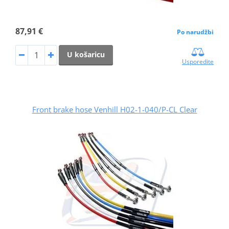
87,91 €
Po narudžbi
U košaricu
Usporedite
Front brake hose Venhill H02-1-040/P-CL Clear