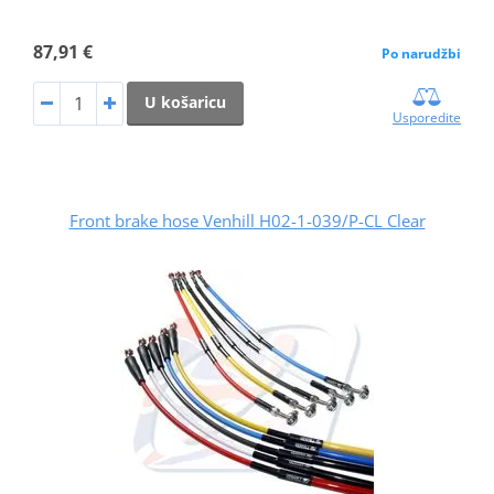
87,91 €
Po narudžbi
U košaricu
Usporedite
Front brake hose Venhill H02-1-039/P-CL Clear