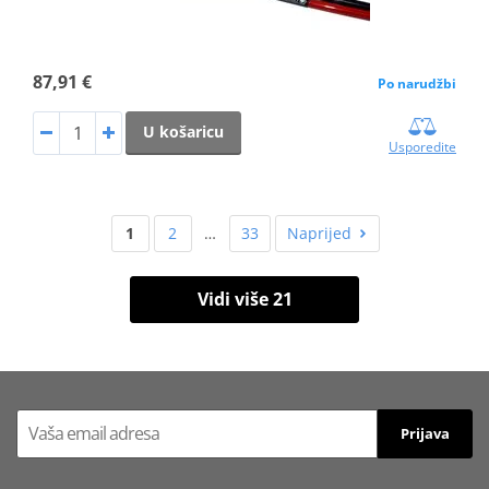
87,91 €
Po narudžbi
U košaricu
Usporedite
1
2
…
33
Naprijed
Vidi više 21
Prijava