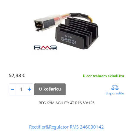
57,33 €
U centralnom skladištu
U košaricu
Usporedite
REG.KYM.AGILITY 4T R16 50/125
Rectifier&Regulator RMS 246030142