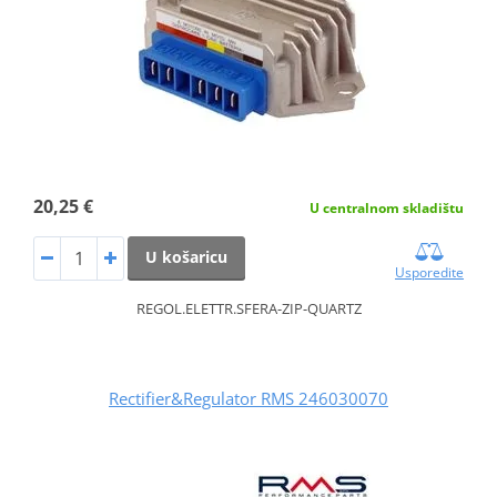
20,25 €
U centralnom skladištu
U košaricu
Usporedite
REGOL.ELETTR.SFERA-ZIP-QUARTZ
Rectifier&Regulator RMS 246030070