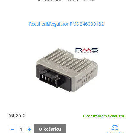
Rectifier&Regulator RMS 246030182
54,25 €
U centralnom skladištu
U košaricu