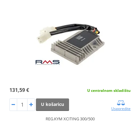
131,59 €
U centralnom skladištu
U košaricu
Usporedite
REG.KYM XCITING 300/500