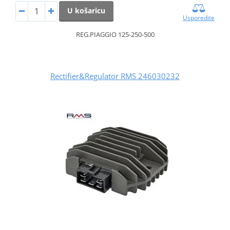
U košaricu
Usporedite
REG.PIAGGIO 125-250-500
Rectifier&Regulator RMS 246030232