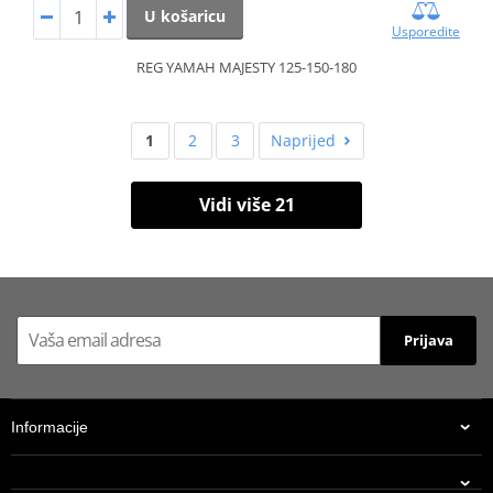
U košaricu
Usporedite
REG YAMAH MAJESTY 125-150-180
1
2
3
Naprijed
Vidi više 21
Prijava
Informacije