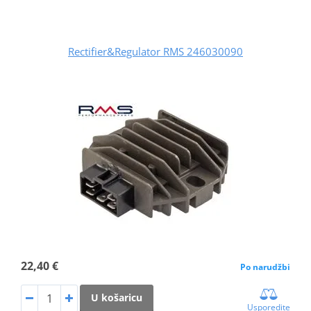
Rectifier&Regulator RMS 246030090
22,40 €
Po narudžbi
U košaricu
Usporedite