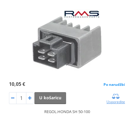
10,05 €
Po narudžbi
U košaricu
Usporedite
REGOL.HONDA SH 50-100