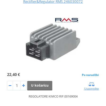
Rectifier&Regulator RMS 246030072
22,40 €
Po narudžbi
U košaricu
Usporedite
REGOLATORE KIMCO RIF.00169004