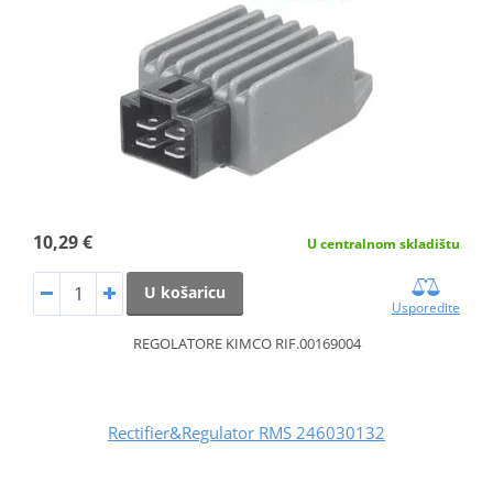
10,29 €
U centralnom skladištu
U košaricu
Usporedite
REGOLATORE KIMCO RIF.00169004
Rectifier&Regulator RMS 246030132