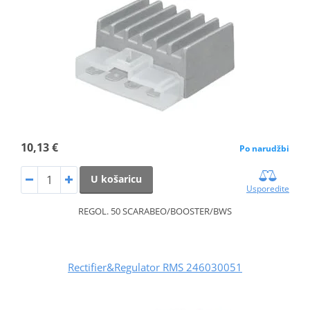
10,13 €
Po narudžbi
U košaricu
Usporedite
REGOL. 50 SCARABEO/BOOSTER/BWS
Rectifier&Regulator RMS 246030051