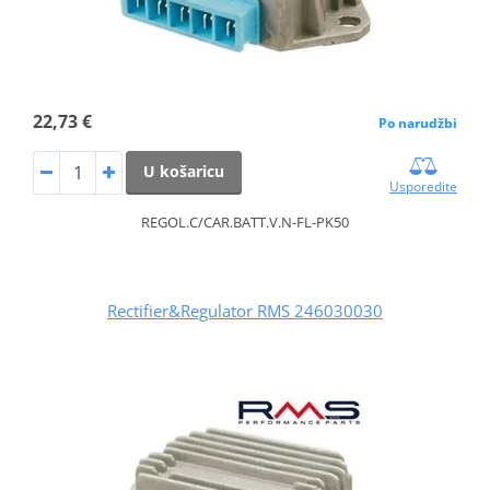
22,73 €
Po narudžbi
U košaricu
Usporedite
REGOL.C/CAR.BATT.V.N-FL-PK50
Rectifier&Regulator RMS 246030030