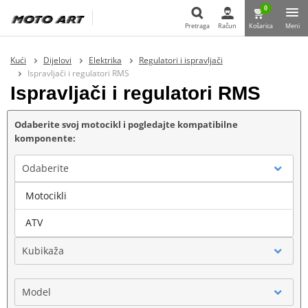
0
Pretraga
Račun
Košarica
Meni
Pretraga
Kući
Dijelovi
Elektrika
Regulatori i ispravljači
Ispravljači i regulatori RMS
Ispravljači i regulatori RMS
Odaberite svoj motocikl i pogledajte kompatibilne
komponente:
Odaberite
Motocikli
Marka
ATV
Kubikaža
Model