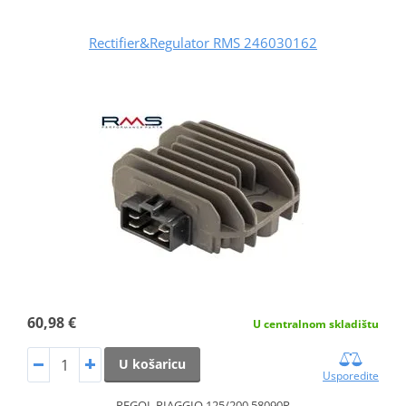
Rectifier&Regulator RMS 246030162
60,98 €
U centralnom skladištu
U košaricu
Usporedite
REGOL.PIAGGIO 125/200 58090R