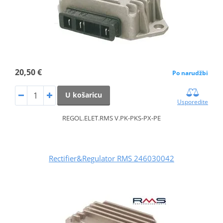
20,50 €
Po narudžbi
U košaricu
Usporedite
REGOL.ELET.RMS V.PK-PKS-PX-PE
Rectifier&Regulator RMS 246030042