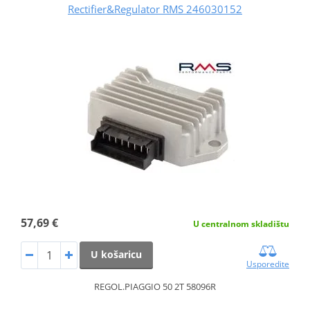
Rectifier&Regulator RMS 246030152
57,69 €
U centralnom skladištu
U košaricu
Usporedite
REGOL.PIAGGIO 50 2T 58096R