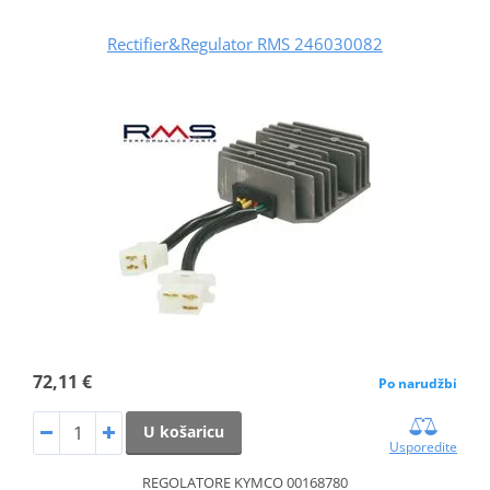
Rectifier&Regulator RMS 246030082
72,11 €
Po narudžbi
U košaricu
Usporedite
REGOLATORE KYMCO 00168780