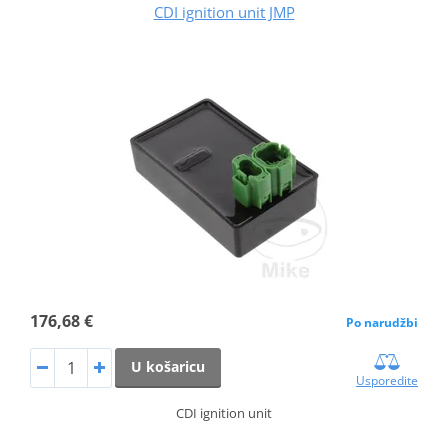
CDI ignition unit JMP
176,68 €
Po narudžbi
U košaricu
Usporedite
CDI ignition unit