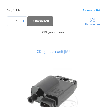
56,13 €
Po narudžbi
U košaricu
Usporedite
CDI ignition unit
CDI ignition unit JMP