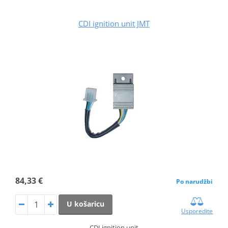
CDI ignition unit JMT
84,33 €
Po narudžbi
U košaricu
Usporedite
CDI ignition unit