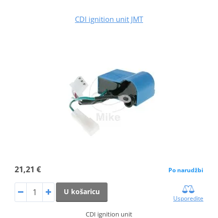
CDI ignition unit JMT
21,21 €
Po narudžbi
U košaricu
Usporedite
CDI ignition unit