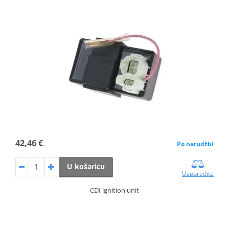
42,46 €
Po narudžbi
U košaricu
Usporedite
CDI ignition unit