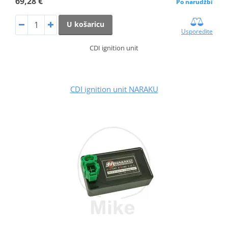
69,28 €
Po narudžbi
U košaricu
Usporedite
CDI ignition unit
CDI ignition unit NARAKU