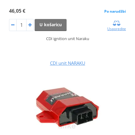
46,05 €
Po narudžbi
U košaricu
Usporedite
CDI ignition unit Naraku
CDI unit NARAKU