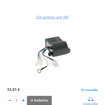
CDI ignition unit JMT
33,01 €
Po narudžbi
U košaricu
Usporedite