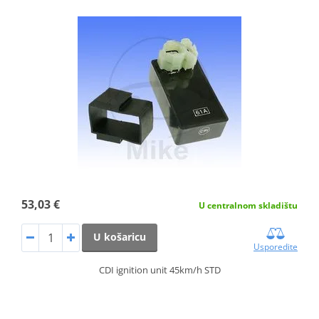
53,03 €
U centralnom skladištu
U košaricu
Usporedite
CDI ignition unit 45km/h STD