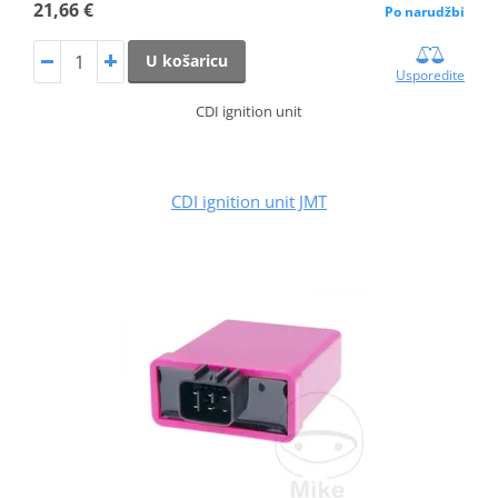
21,66 €
Po narudžbi
U košaricu
Usporedite
CDI ignition unit
CDI ignition unit JMT