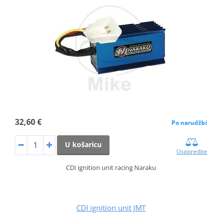
32,60 €
Po narudžbi
U košaricu
Usporedite
CDI ignition unit racing Naraku
CDI ignition unit JMT