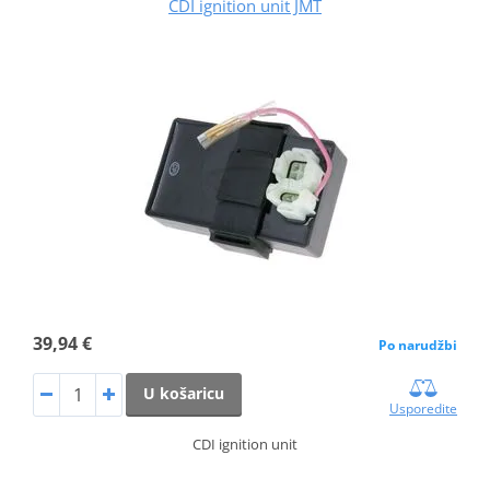
CDI ignition unit JMT
39,94 €
Po narudžbi
U košaricu
Usporedite
CDI ignition unit