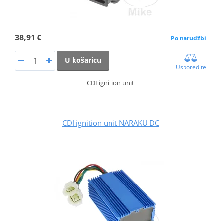
38,91 €
Po narudžbi
U košaricu
Usporedite
CDI ignition unit
CDI ignition unit NARAKU DC