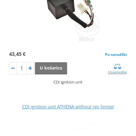
43,45 €
Po narudžbi
U košaricu
Usporedite
CDI ignition unit
CDI ignition unit ATHENA without rev limiter