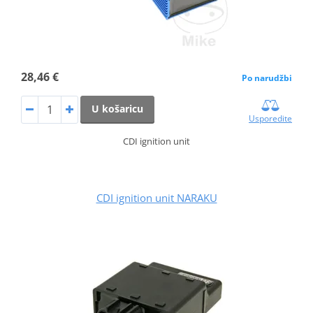
28,46 €
Po narudžbi
U košaricu
Usporedite
CDI ignition unit
CDI ignition unit NARAKU