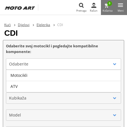
0
Pretraga
Račun
Košarica
Meni
Pretraga
Kući
Dijelovi
Elektrika
CDI
CDI
Odaberite svoj motocikl i pogledajte kompatibilne
komponente:
Odaberite
Motocikli
Marka
ATV
Kubikaža
Model