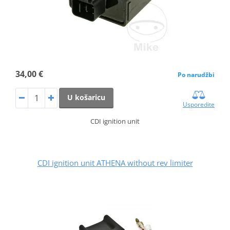
34,00 €
Po narudžbi
U košaricu
Usporedite
CDI ignition unit
CDI ignition unit ATHENA without rev limiter