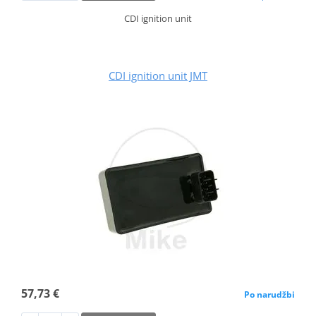
CDI ignition unit
CDI ignition unit JMT
57,73 €
Po narudžbi