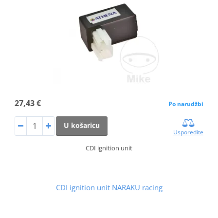
27,43 €
Po narudžbi
U košaricu
Usporedite
CDI ignition unit
CDI ignition unit NARAKU racing