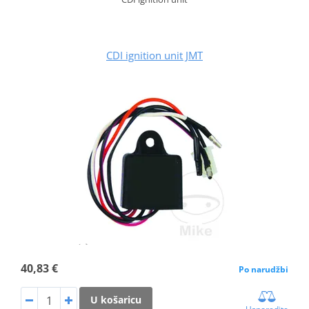
CDI ignition unit JMT
40,83 €
Po narudžbi
U košaricu