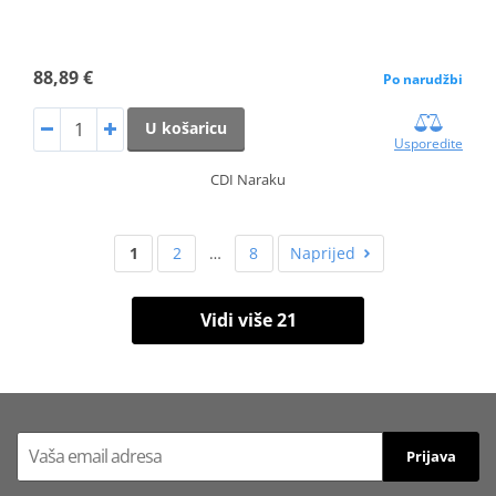
88,89 €
Po narudžbi
U košaricu
Usporedite
CDI Naraku
1
2
…
8
Naprijed
Vidi više 21
Prijava