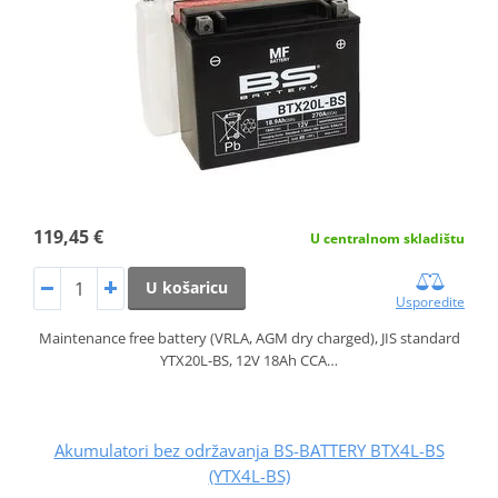
119,45 €
U centralnom skladištu
U košaricu
Usporedite
Maintenance free battery (VRLA, AGM dry charged), JIS standard
YTX20L-BS, 12V 18Ah CCA…
Akumulatori bez održavanja BS-BATTERY BTX4L-BS
(YTX4L-BS)