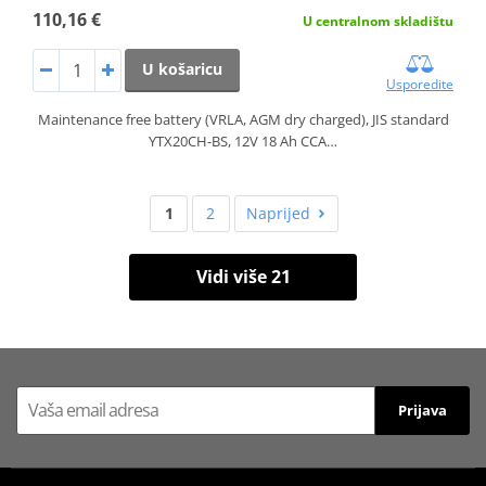
110,16 €
U centralnom skladištu
U košaricu
Usporedite
Maintenance free battery (VRLA, AGM dry charged), JIS standard
YTX20CH-BS, 12V 18 Ah CCA…
1
2
Naprijed
Vidi više 21
Prijava