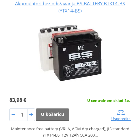
Akumulatori bez održavanja BS-BATTERY BTX14-BS
(YTX14-BS)
83,98 €
U centralnom skladištu
U košaricu
Usporedite
Maintenance free battery (VRLA, AGM dry charged), JIS standard
YTX14-BS, 12V 12Ah CCA 200…