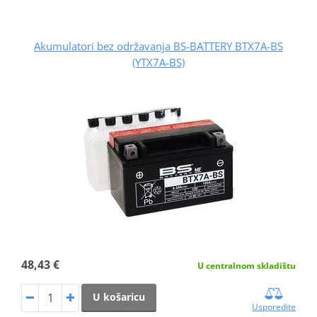
Akumulatori bez održavanja BS-BATTERY BTX7A-BS
(YTX7A-BS)
48,43 €
U centralnom skladištu
U košaricu
Usporedite