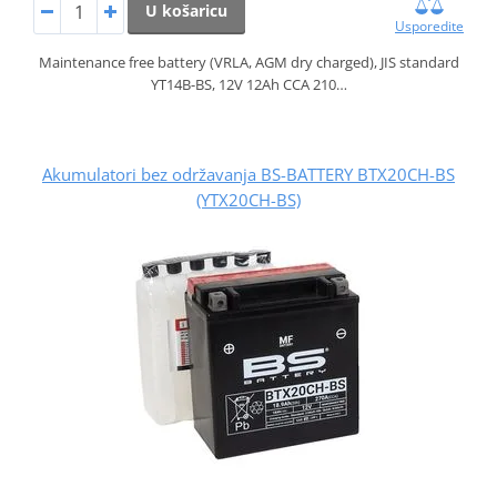
U košaricu
Usporedite
Maintenance free battery (VRLA, AGM dry charged), JIS standard
YT14B-BS, 12V 12Ah CCA 210…
Akumulatori bez održavanja BS-BATTERY BTX20CH-BS
(YTX20CH-BS)