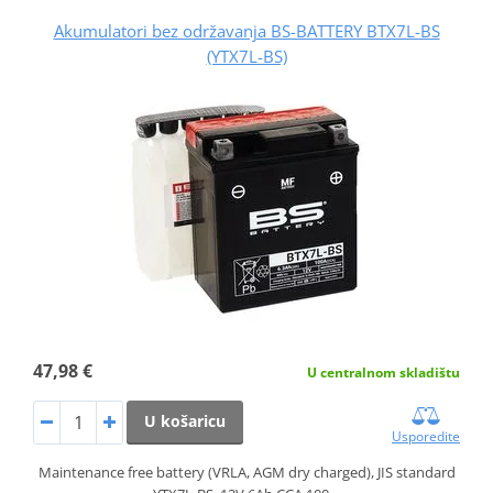
Akumulatori bez održavanja BS-BATTERY BTX7L-BS
(YTX7L-BS)
47,98 €
U centralnom skladištu
U košaricu
Usporedite
Maintenance free battery (VRLA, AGM dry charged), JIS standard