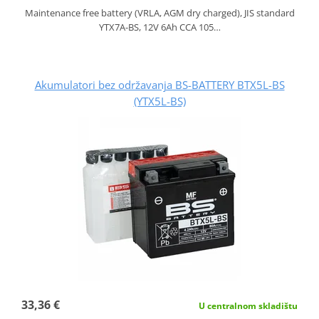
Maintenance free battery (VRLA, AGM dry charged), JIS standard
YTX7A-BS, 12V 6Ah CCA 105…
Akumulatori bez održavanja BS-BATTERY BTX5L-BS
(YTX5L-BS)
33,36 €
U centralnom skladištu