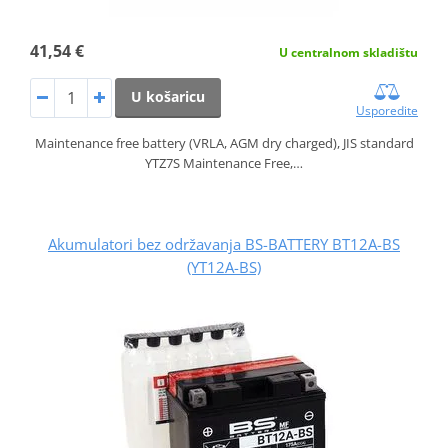
41,54 €
U centralnom skladištu
U košaricu
Usporedite
Maintenance free battery (VRLA, AGM dry charged), JIS standard
YTZ7S Maintenance Free,…
Akumulatori bez održavanja BS-BATTERY BT12A-BS
(YT12A-BS)