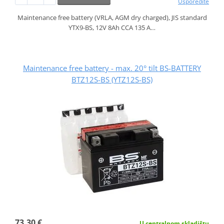
Usporedite
Maintenance free battery (VRLA, AGM dry charged), JIS standard
YTX9-BS, 12V 8Ah CCA 135 A…
Maintenance free battery - max. 20° tilt BS-BATTERY
BTZ12S-BS (YTZ12S-BS)
73,30 €
U centralnom skladištu