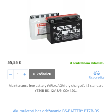
55,55 €
U centralnom skladištu
U košaricu
Usporedite
Maintenance free battery (VRLA, AGM dry charged), JIS standard
YBT9B-BS, 12V 8Ah CCA 120…
Akumulatori bez održavanja BS-BATTERY BT7B-BS