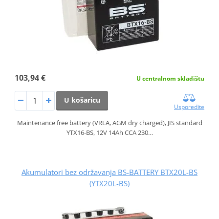
103,94 €
U centralnom skladištu
U košaricu
Usporedite
Maintenance free battery (VRLA, AGM dry charged), JIS standard
YTX16-BS, 12V 14Ah CCA 230…
Akumulatori bez održavanja BS-BATTERY BTX20L-BS
(YTX20L-BS)