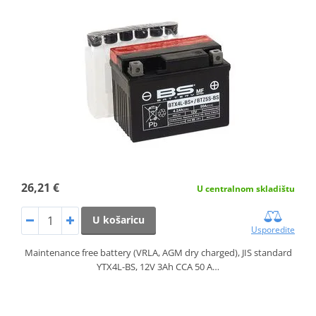
26,21 €
U centralnom skladištu
U košaricu
Usporedite
Maintenance free battery (VRLA, AGM dry charged), JIS standard
YTX4L-BS, 12V 3Ah CCA 50 A…