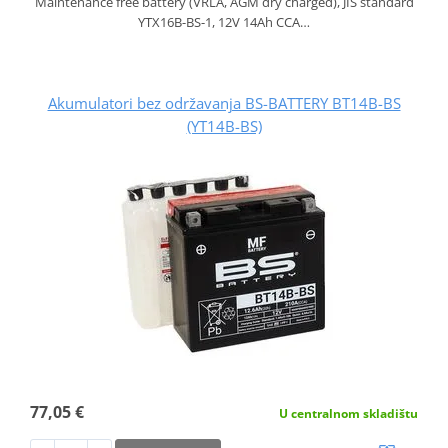
Maintenance free battery (VRLA, AGM dry charged), JIS standard
YTX16B-BS-1, 12V 14Ah CCA…
Akumulatori bez održavanja BS-BATTERY BT14B-BS
(YT14B-BS)
77,05 €
U centralnom skladištu