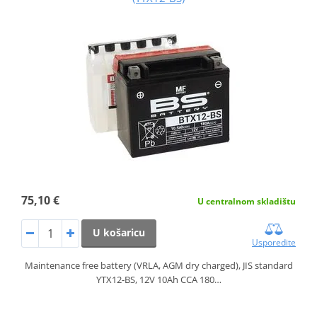
75,10 €
U centralnom skladištu
U košaricu
Usporedite
Maintenance free battery (VRLA, AGM dry charged), JIS standard
YTX12-BS, 12V 10Ah CCA 180…