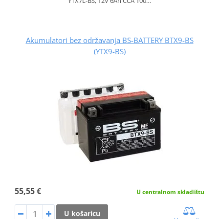
YTX7L-BS, 12V 6Ah CCA 100…
Akumulatori bez održavanja BS-BATTERY BTX9-BS
(YTX9-BS)
55,55 €
U centralnom skladištu
U košaricu