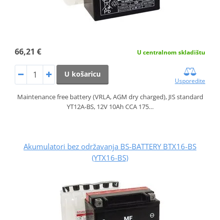
66,21 €
U centralnom skladištu
U košaricu
Usporedite
Maintenance free battery (VRLA, AGM dry charged), JIS standard
YT12A-BS, 12V 10Ah CCA 175…
Akumulatori bez održavanja BS-BATTERY BTX16-BS
(YTX16-BS)