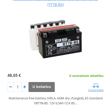
(YT7B-BS)
48,65 €
U centralnom skladištu
U košaricu
Usporedite
Maintenance free battery (VRLA, AGM dry charged), JIS standard
YBT7B-BS, 12V 6,5Ah CCA 85…