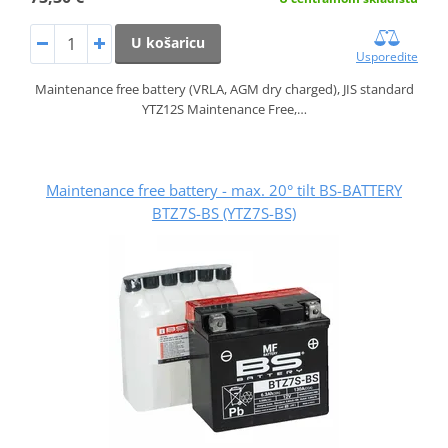
U košaricu
Usporedite
Maintenance free battery (VRLA, AGM dry charged), JIS standard
YTZ12S Maintenance Free,…
Maintenance free battery - max. 20° tilt BS-BATTERY
BTZ7S-BS (YTZ7S-BS)