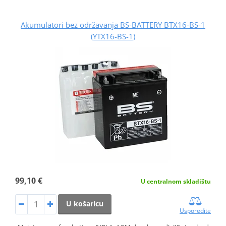
Akumulatori bez održavanja BS-BATTERY BTX16-BS-1
(YTX16-BS-1)
99,10 €
U centralnom skladištu
U košaricu
Usporedite