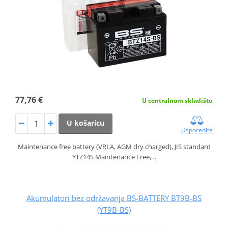
77,76 €
U centralnom skladištu
U košaricu
Usporedite
Maintenance free battery (VRLA, AGM dry charged), JIS standard
YTZ14S Maintenance Free,…
Akumulatori bez održavanja BS-BATTERY BT9B-BS
(YT9B-BS)