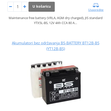
U košaricu
Usporedite
Maintenance free battery (VRLA, AGM dry charged), JIS standard
YTX5L-BS, 12V 4Ah CCA 80 A…
Akumulatori bez održavanja BS-BATTERY BT12B-BS
(YT12B-BS)