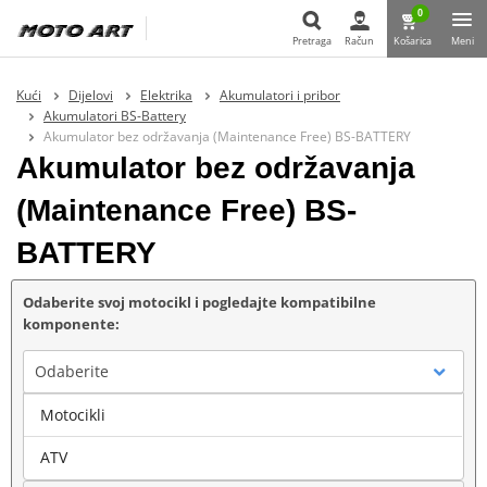
0
Pretraga
Račun
Košarica
Meni
Pretraga
Kući
Dijelovi
Elektrika
Akumulatori i pribor
Akumulatori BS-Battery
Akumulator bez održavanja (Maintenance Free) BS-BATTERY
Akumulator bez održavanja
(Maintenance Free) BS-
BATTERY
Odaberite svoj motocikl i pogledajte kompatibilne
komponente:
Odaberite
Motocikli
Marka
ATV