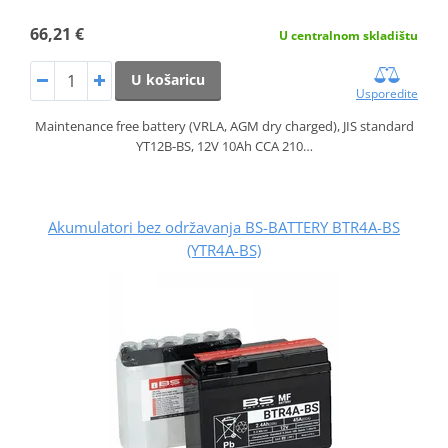
66,21 €
U centralnom skladištu
U košaricu
Usporedite
Maintenance free battery (VRLA, AGM dry charged), JIS standard
YT12B-BS, 12V 10Ah CCA 210…
Akumulatori bez održavanja BS-BATTERY BTR4A-BS
(YTR4A-BS)