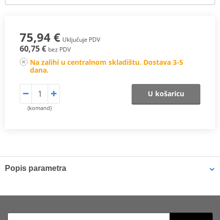
75,94 €
Uključuje PDV
60,75 €
bez PDV
Na zalihi u centralnom skladištu. Dostava 3-5
dana.
U košaricu
(komand)
Popis parametra
DESCRIPTION
Since Polisport’s foldable bike stand was launched, it has been
featured and reviewed by industry publications all over the world,