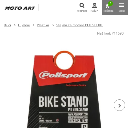
0
Pretraga
Račun
Košarica
Meni
Pretraga
Kući
Dijelovi
Plastika
Stajala za motore POLISPORT
Naš kod:
P11690