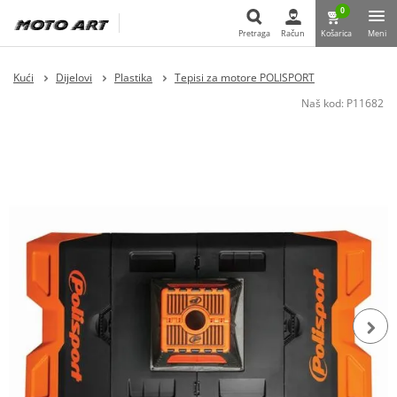
0
Pretraga
Račun
Košarica
Meni
Pretraga
Kući
Dijelovi
Plastika
Tepisi za motore POLISPORT
Naš kod:
P11682