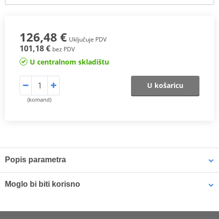
126,48 €
Uključuje PDV
101,18 €
bez PDV
U centralnom skladištu
U košaricu
(komand)
Popis parametra
DESCRIPTION
Moglo bi biti korisno
Polisport’s BIKE MAT is the ultimate accessory for racing teams as
well as riders who do the bike maintenance themselves.
Absorbent and impermeable mat POLISPORT 8982300001 (2