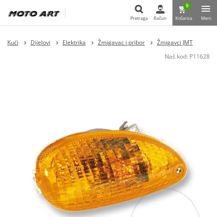
0
Pretraga
Račun
Košarica
Meni
Pretraga
Kući
Dijelovi
Elektrika
Žmigavac i pribor
Žmigavci JMT
Naš kod:
P11628