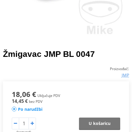
Žmigavac JMP BL 0047
:
Proizvođač
JMP
18,06 €
Uključuje PDV
14,45 €
bez PDV
Po narudžbi
U košaricu
(komand)