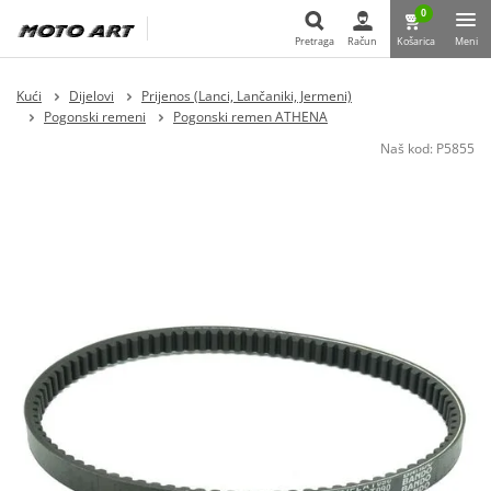
0
Pretraga
Račun
Košarica
Meni
Pretraga
Kući
Dijelovi
Prijenos (Lanci, Lančaniki, Jermeni)
Pogonski remeni
Pogonski remen ATHENA
Naš kod:
P5855