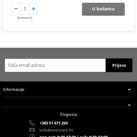
U košaricu
(komand)
Prijava
Informacije
Etrgovina
+385 51 671 265
info@motoart.hr
pon-pet: 9:30-17:30 | sub: 9:30-13:00