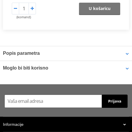
U košaricu
(komand)
Popis parametra
Moglo bi biti korisno
LED Resistors CLICK'n'RIDE 4207 pair
Prijava
Informacije