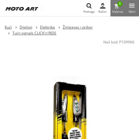
0
Pretraga
Račun
Košarica
Meni
Pretraga
Kući
Dijelovi
Elektrika
Žmigavac i pribor
Turn signals CLICK'n'RIDE
Naš kod:
P109966