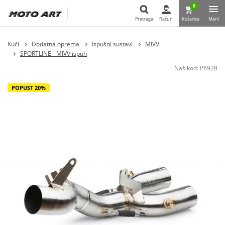
0
Pretraga
Račun
Košarica
Meni
Pretraga
Kući
Dodatna oprema
Ispušni sustavi
MIVV
SPORTLINE - MIVV ispuh
Naš kod:
P6928
POPUST 20%