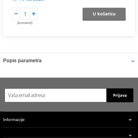
U košaricu
(komand)
Popis parametra
Schematic
PDF
Proizvođač
MIVV
Prijava
HOMOLOGATION /
NOT approved
APPROVAL
Position
-
Informacije
Catalytic converter
none
kit