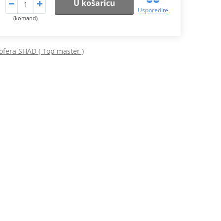
U košaricu
Usporedite
(komand)
ofera SHAD ( Top master )