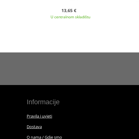
13,65 €
U centralnom skladištu
Informacije
Pravila i uvjeti
Dostava
O nama / Gdje smo