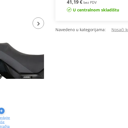
41,19 €
bez PDV
U centralnom skladištu
Navedeno u kategorijama:
Nosači k
edajte
iše
grafija