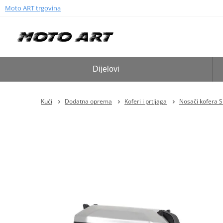
Moto ART trgovina
Dijelovi
Kući
Dodatna oprema
Koferi i prtljaga
Nosači kofera 