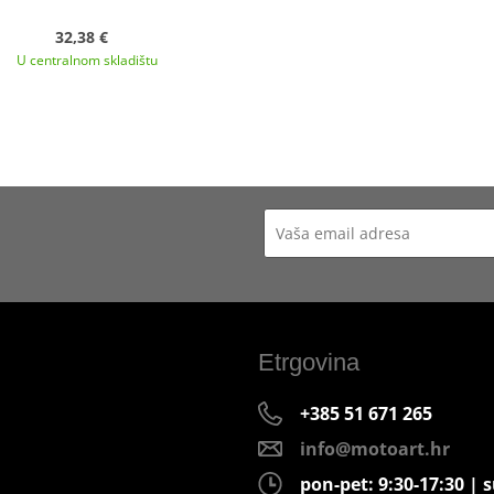
32,38 €
U centralnom skladištu
Etrgovina
+385 51 671 265
info@motoart.hr
pon-pet: 9:30-17:30 | s