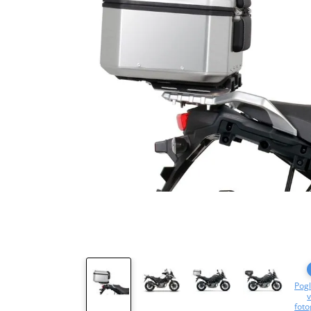
Pogl
v
foto