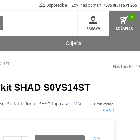
Usporedba
Zovi nas odmah:
+385 0(51) 671 265
0
PRIJAVA
KOŠARICA
Odjeća
VS14ST
Naš kod:
P6519
ng kit SHAD S0VS14ST
case. Suitable for all SHAD top cases.
Više
:
Proizvođač
SHAD