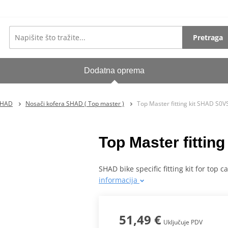
Pretraga
Dodatna oprema
SHAD
Nosači kofera SHAD ( Top master )
Top Master fitting kit SHAD S0
Top Master fitti
SHAD bike specific fitting kit for top 
informacija
51,49 €
Uključuje PDV