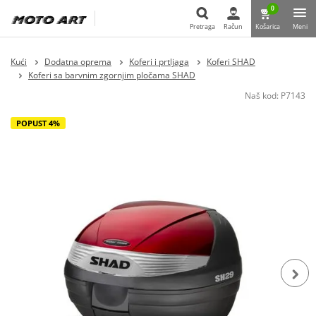
0
Pretraga
Račun
Košarica
Meni
Pretraga
Kući
Dodatna oprema
Koferi i prtljaga
Koferi SHAD
Koferi sa barvnim zgornjim pločama SHAD
Naš kod:
P7143
POPUST 4%