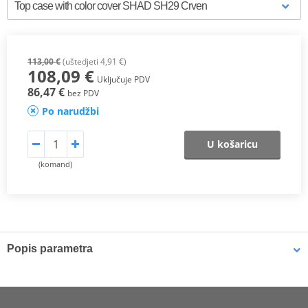
113,00 €
(uštedjeti 4,91 €)
108,09 €
Uključuje PDV
86,47 €
bez PDV
Po narudžbi
U košaricu
(komand)
Popis parametra
Case SH29
with capacity for one helmet
The
SH29
is a compact and practical top case, made with high-