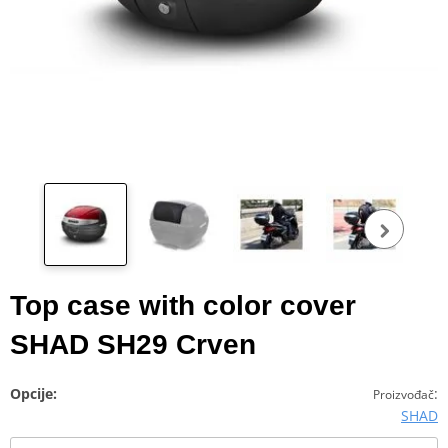
Pog
fot
Top case with color cover
SHAD SH29 Crven
Opcije:
:
Proizvođač
SHAD