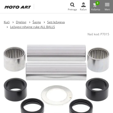
0
Pretraga
Račun
Košarica
Meni
Pretraga
Kući
Dijelovi
Šasija
Seti ležajeva
Ležajevi nihajne ruke ALL BALLS
Naš kod:
P7015