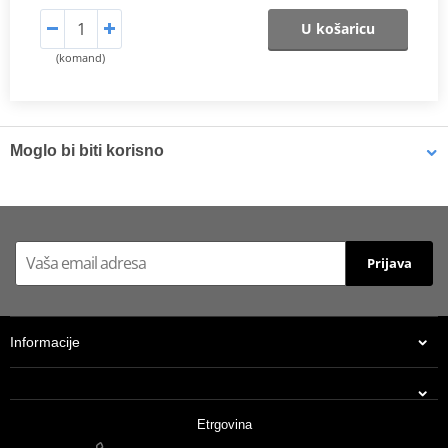
U košaricu
(komand)
Moglo bi biti korisno
Multipurpose grease Bel-Ray WATERPROOF GREASE (454 g)
Prijava
Informacije
Etrgovina