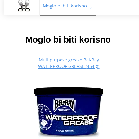
Moglo bi biti korisno
Moglo bi biti korisno
Multipurpose grease Bel-Ray
WATERPROOF GREASE (454 g)