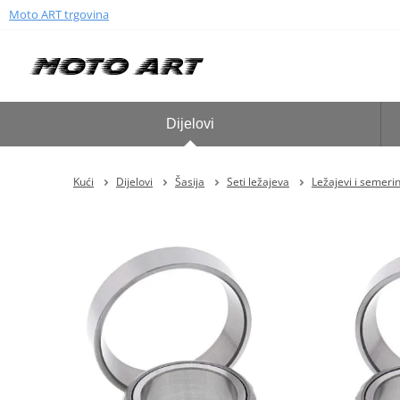
Moto ART trgovina
Dijelovi
Kući
Dijelovi
Šasija
Seti ležajeva
Ležajevi i semeri