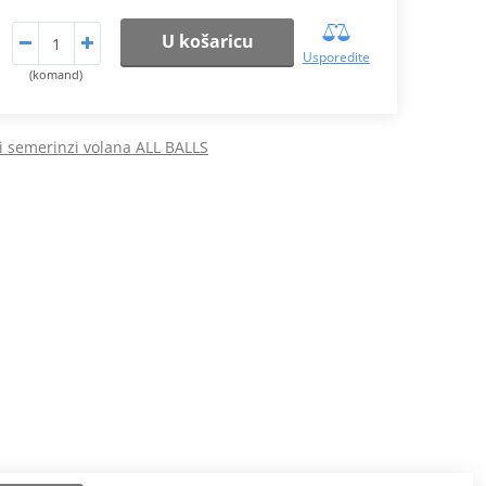
U košaricu
Usporedite
(komand)
 i semerinzi volana ALL BALLS