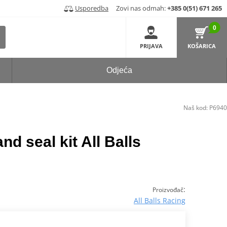
Usporedba
Zovi nas odmah:
+385 0(51) 671 265
0
PRIJAVA
KOŠARICA
Odjeća
Naš kod:
P6940
nd seal kit All Balls
:
Proizvođač
All Balls Racing