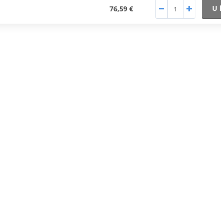
U 
76,59 €