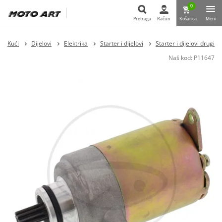
0
Pretraga
Račun
Košarica
Meni
Pretraga
Kući
Dijelovi
Elektrika
Starter i dijelovi
Starter i dijelovi drugi
Naš kod:
P11647