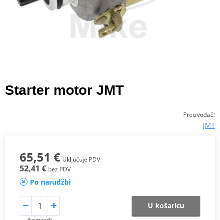
Starter motor JMT
:
Proizvođač
JMT
65,51 €
Uključuje PDV
52,41 €
bez PDV
Po narudžbi
U košaricu
(komand)