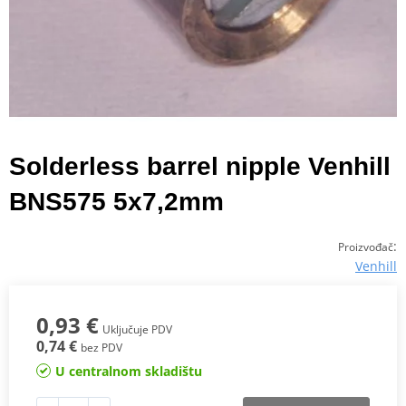
Solderless barrel nipple Venhill
BNS575 5x7,2mm
:
Proizvođač
Venhill
0,93 €
Uključuje PDV
0,74 €
bez PDV
U centralnom skladištu