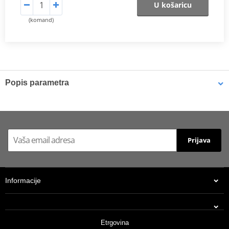
U košaricu
(komand)
Popis parametra
TüV certificate
PDF
Prijava
Informacije
Etrgovina