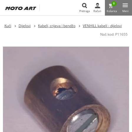
0
Pretraga
Račun
Košarica
Meni
Pretraga
Kući
Dijelovi
Kabeli, crijeva i bendžo
VENHILL kabeli - dijelovi
Naš kod:
P11655