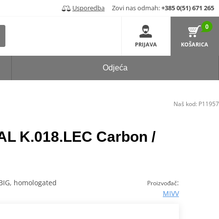
Usporedba
Zovi nas odmah:
+385 0(51) 671 265
0
PRIJAVA
KOŠARICA
Odjeća
Naš kod:
P11957
AL K.018.LEC Carbon /
 BIG, homologated
:
Proizvođač
MIVV