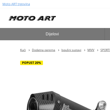
Moto ART trgovina
Dijelovi
Kući
Dodatna oprema
Ispušni sustavi
MIVV
SPORTL
POPUST 20%