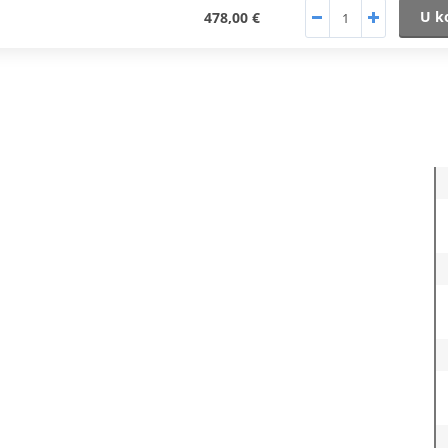
U k
478,00 €