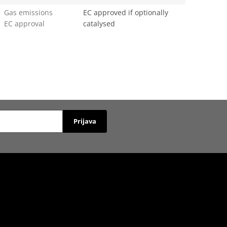
Gas emissions
EC approved if optionally
EC approval
catalysed
Prijava