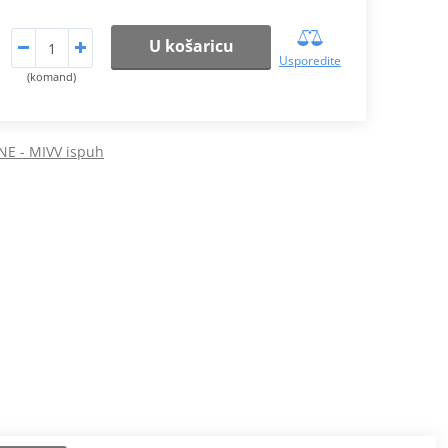
U košaricu
Usporedite
(komand)
NE - MIVV ispuh