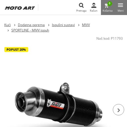
0
Pretraga
Račun
Košarica
Meni
Pretraga
Kući
Dodatna oprema
Ispušni sustavi
MIVV
SPORTLINE - MIVV ispuh
Naš kod:
P11793
POPUST 20%