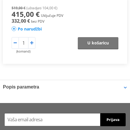
519,00 €
(uštedjeti 104,00 €)
415,00 €
Uključuje PDV
332,00 €
bez PDV
Po narudžbi
U košaricu
(komand)
Popis parametra
MaxPower
PDF
MaxTorque
PDF
Scheme
PDF
Prijava
Proizvođač
MIVV