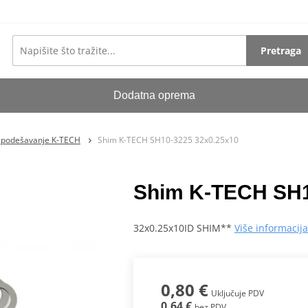
Pretraga
Dodatna oprema
a podešavanje K-TECH
Shim K-TECH SH10-3225 32x0.25x10
Shim K-TECH SH1
32x0.25x10ID SHIM**
Više informacij
0,80 €
Uključuje PDV
0,64 €
bez PDV