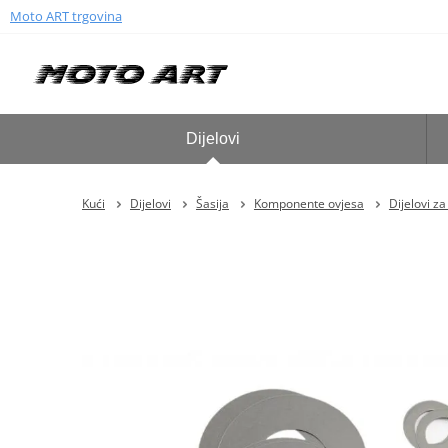
Moto ART trgovina
Dijelovi
Kući
Dijelovi
Šasija
Komponente ovjesa
Dijelovi z