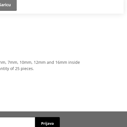
šaricu
m, 8mm, 7mm, 10mm, 12mm and 16mm inside
ity of 25 pieces.
Prijava