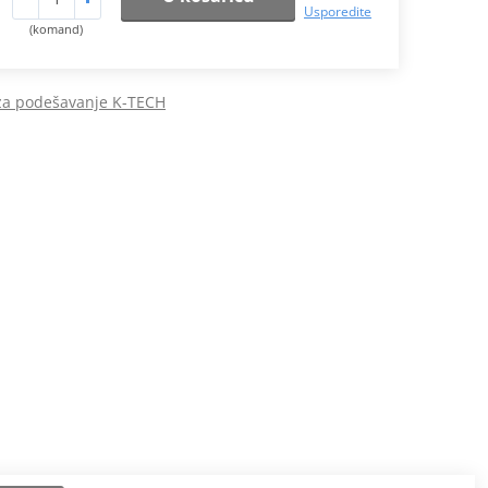
Usporedite
(komand)
 za podešavanje K-TECH