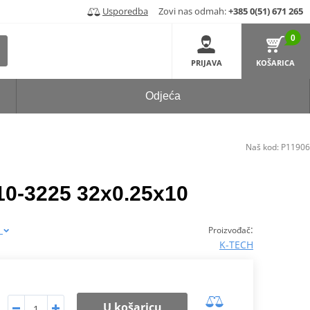
Usporedba
Zovi nas odmah:
+385 0(51) 671 265
0
PRIJAVA
KOŠARICA
Odjeća
Naš kod:
P11906
0-3225 32x0.25x10
a
:
Proizvođač
K-TECH
U košaricu