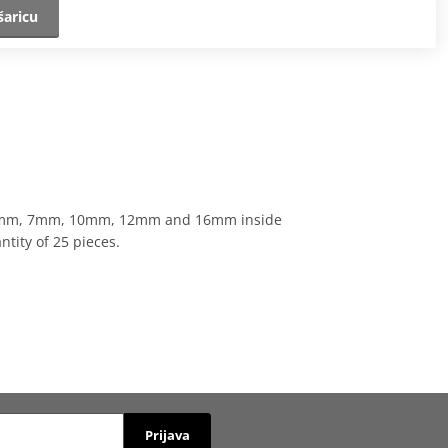
šaricu
m, 8mm, 7mm, 10mm, 12mm and 16mm inside
ity of 25 pieces.
Prijava