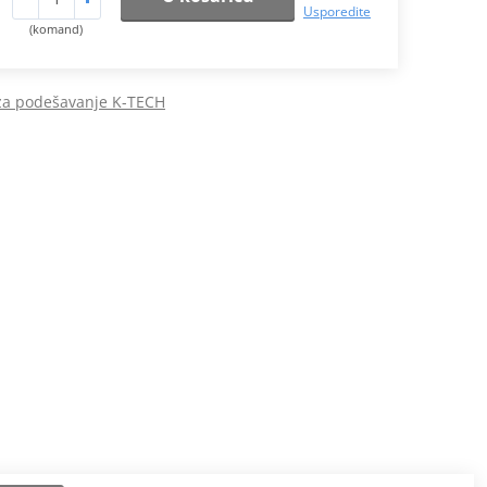
Usporedite
(komand)
 za podešavanje K-TECH