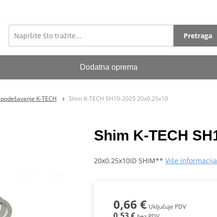
Pretraga
Dodatna oprema
a podešavanje K-TECH
Shim K-TECH SH10-2025 20x0.25x10
Shim K-TECH SH1
20x0.25x10ID SHIM**
Više informacij
0,66 €
Uključuje PDV
0,53 €
bez PDV