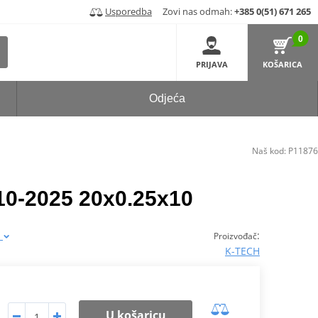
Usporedba
Zovi nas odmah:
+385 0(51) 671 265
0
PRIJAVA
KOŠARICA
Odjeća
Naš kod:
P11876
0-2025 20x0.25x10
a
:
Proizvođač
K-TECH
U košaricu