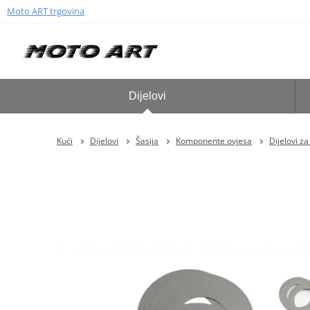
Moto ART trgovina
Dijelovi
Kući
Dijelovi
Šasija
Komponente ovjesa
Dijelovi z