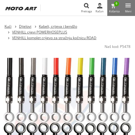
0
Pretraga
Račun
Košarica
Meni
Pretraga
Kući
Dijelovi
Kabeli, crijeva i bendžo
VENHILL cijevi POWERHOSEPLUS
VENHILL komplet crijevo za stražnju kočnicu ROAD
Naš kod:
P5478