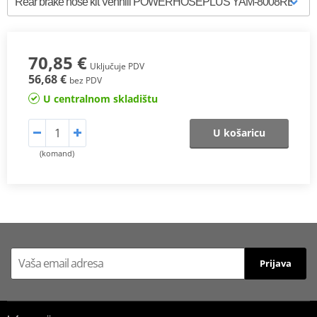
70,85 €
Uključuje PDV
56,68 €
bez PDV
U centralnom skladištu
U košaricu
(komand)
Prijava