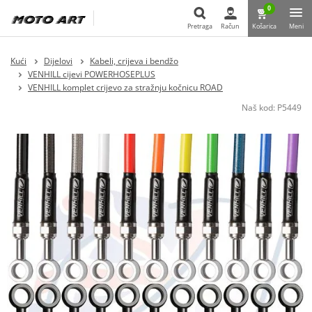
0
Pretraga
Račun
Košarica
Meni
Pretraga
Kući
Dijelovi
Kabeli, crijeva i bendžo
VENHILL cijevi POWERHOSEPLUS
VENHILL komplet crijevo za stražnju kočnicu ROAD
Naš kod:
P5449