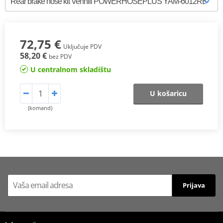
72,75 €
Uključuje PDV
58,20 €
bez PDV
U centralnom skladištu
U košaricu
(komand)
Prijava