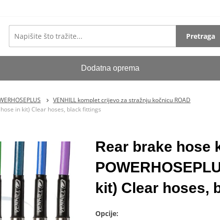
Pretraga
Dodatna oprema
POWERHOSEPLUS
VENHILL komplet crijevo za stražnju kočnicu ROAD
e in kit) Clear hoses, black fittings
Rear brake hose ki
POWERHOSEPLUS 
kit) Clear hoses, b
Opcije: