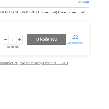
Venhill
U košaricu
Usporedite
(komand)
komplet crijevo za stražnju kočnicu ROAD