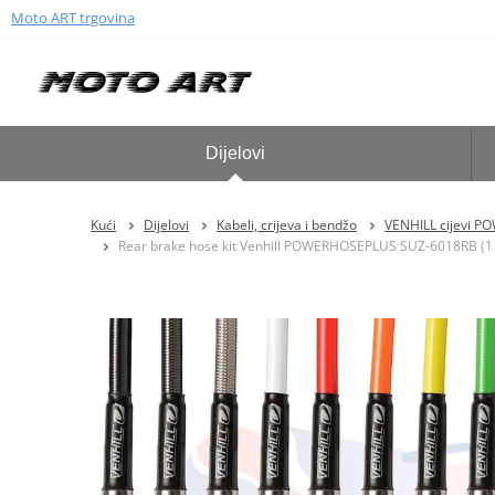
Moto ART trgovina
Dijelovi
Kući
Dijelovi
Kabeli, crijeva i bendžo
VENHILL cijevi 
Rear brake hose kit Venhill POWERHOSEPLUS SUZ-6018RB (1 hos