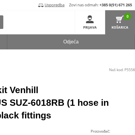
Usporedba
Zovi nas odmah:
+385 0(51) 671 265
0
PRIJAVA
KOŠARICA
Odjeća
Naš kod:
P5558
t Venhill
SUZ-6018RB (1 hose in
lack fittings
:
Proizvođač