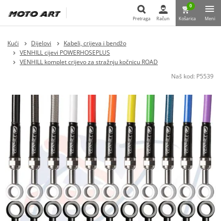
0
Pretraga
Račun
Košarica
Meni
Pretraga
Kući
Dijelovi
Kabeli, crijeva i bendžo
VENHILL cijevi POWERHOSEPLUS
VENHILL komplet crijevo za stražnju kočnicu ROAD
Naš kod:
P5539