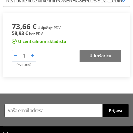
73,66 €
Uključuje PDV
58,93 €
bez PDV
U centralnom skladištu
U košaricu
(komand)
Prijava