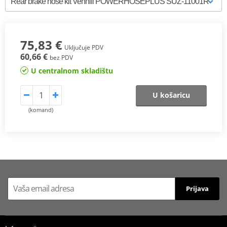
75,83 €
Uključuje PDV
60,66 €
bez PDV
U centralnom skladištu
U košaricu
(komand)
Prijava