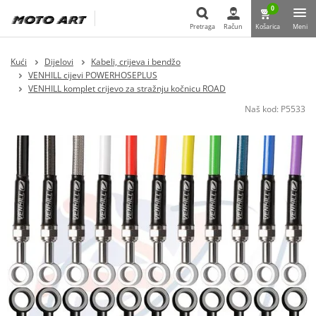
0
Pretraga
Račun
Košarica
Meni
Pretraga
Kući
Dijelovi
Kabeli, crijeva i bendžo
VENHILL cijevi POWERHOSEPLUS
VENHILL komplet crijevo za stražnju kočnicu ROAD
Naš kod:
P5533