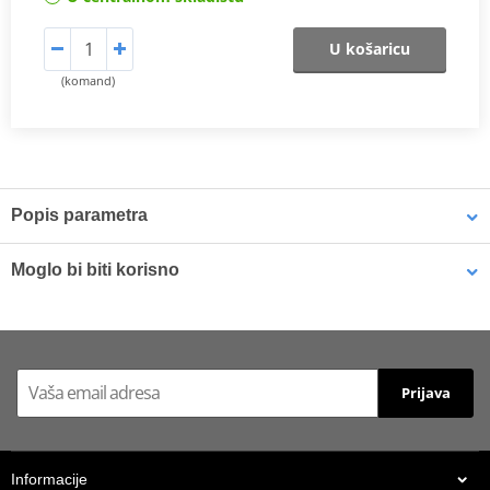
U košaricu
(komand)
Popis parametra
Catalogue EK
PDF
Moglo bi biti korisno
Proizvođač
EK
Connecting link
Rivet type MLJ
Screw type connecting link EK 525 SRX SLJ
Prijava
Informacije