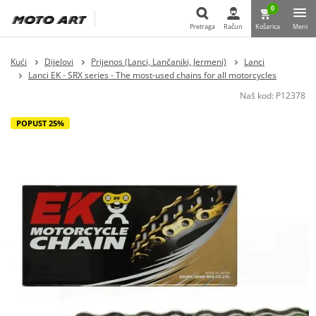
0
Pretraga
Račun
Košarica
Meni
Pretraga
Kući
Dijelovi
Prijenos (Lanci, Lančaniki, Jermeni)
Lanci
Lanci EK - SRX series - The most-used chains for all motorcycles
Naš kod:
P12378
POPUST 25%