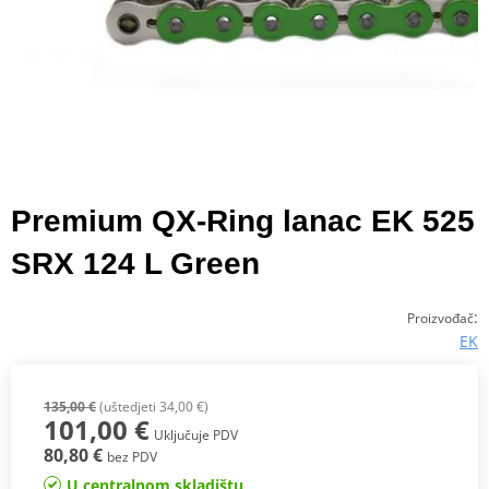
Premium QX-Ring lanac EK 525
SRX 124 L Green
:
Proizvođač
EK
135,00 €
(uštedjeti 34,00 €)
101,00 €
Uključuje PDV
80,80 €
bez PDV
U centralnom skladištu