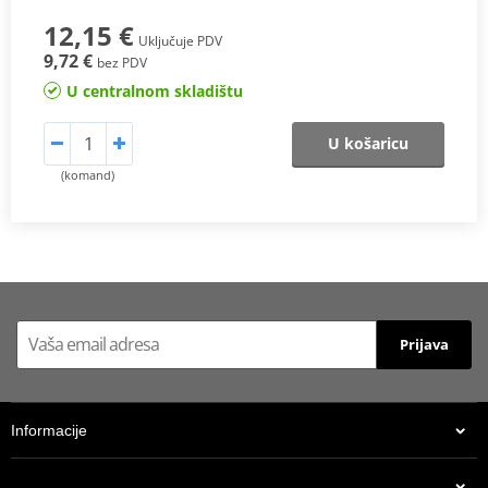
12,15 €
Uključuje PDV
9,72 €
bez PDV
U centralnom skladištu
U košaricu
(komand)
Prijava
Informacije