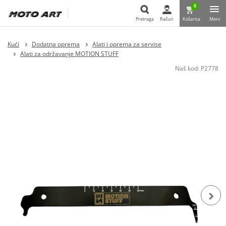
0
Pretraga
Račun
Košarica
Meni
Pretraga
Kući
Dodatna oprema
Alati i oprema za servise
Alati za održavanje MOTION STUFF
Naš kod:
P2778