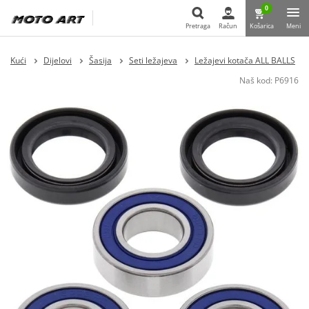
0
Pretraga
Račun
Košarica
Meni
Pretraga
Kući
Dijelovi
Šasija
Seti ležajeva
Ležajevi kotača ALL BALLS
Naš kod:
P6916