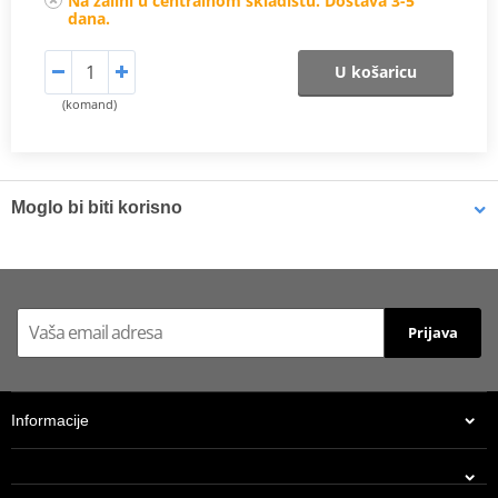
Na zalihi u centralnom skladištu. Dostava 3-5
dana.
U košaricu
(komand)
Moglo bi biti korisno
LOCTITE 603 LOCTITE 1971545 10 ml
Prijava
Informacije