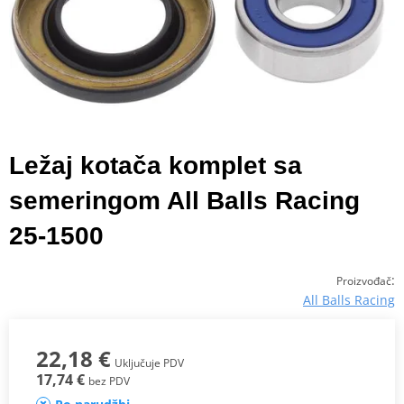
Ležaj kotača komplet sa
semeringom All Balls Racing
25-1500
:
Proizvođač
All Balls Racing
22,18 €
Uključuje PDV
17,74 €
bez PDV