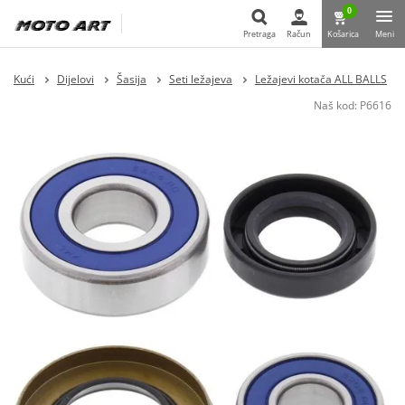
0
Pretraga
Račun
Košarica
Meni
Pretraga
Kući
Dijelovi
Šasija
Seti ležajeva
Ležajevi kotača ALL BALLS
Naš kod:
P6616