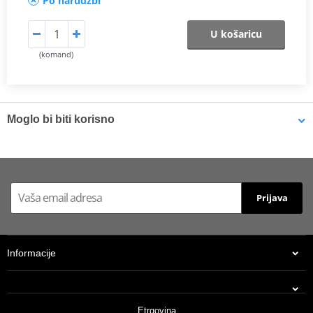
Po narudžbi
U košaricu
(komand)
Moglo bi biti korisno
LOCTITE 603 LOCTITE 1971545 10 ml
Prijava
Informacije
Etrgovina